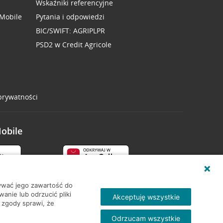
Wskaźniki referencyjne
 Mobile
Pytania i odpowiedzi
BIC/SWIFT: AGRIPLPR
PSD2 w Credit Agricole
 prywatności
Mobile
wywać jego zawartość do
nie lub odrzucić pliki
Akceptuję wszystkie
 zgody sprawi, że
Odrzucam wszystkie