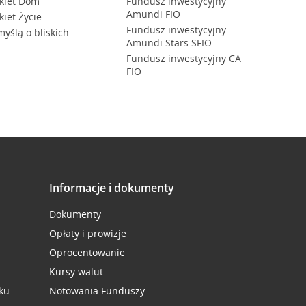
kiet Dom
Fundusz inwestycyjny
Amundi FIO
kiet Życie
Fundusz inwestycyjny
myślą o bliskich
Amundi Stars SFIO
Fundusz inwestycyjny CA
FIO
Informacje i dokumenty
Dokumenty
Opłaty i prowizje
Oprocentowanie
Kursy walut
ku
Notowania Funduszy