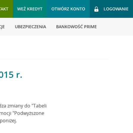
TAKT
WEŹ KREDYT
OTWÓRZ KONTO
LOGOWANIE
JE
UBEZPIECZENIA
BANKOWOŚĆ PRIME
015 r.
dza zmiany do "Tabeli
omocji "Podwyższone
poniżej.