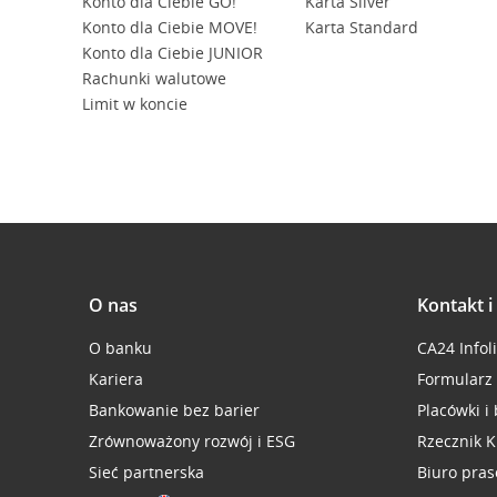
Konto dla Ciebie GO!
Karta Silver
Konto dla Ciebie MOVE!
Karta Standard
Konto dla Ciebie JUNIOR
Rachunki walutowe
Limit w koncie
O nas
Kontakt 
O banku
CA24 Infol
Kariera
Formularz
Bankowanie bez barier
Placówki i
Zrównoważony rozwój i ESG
Rzecznik K
Sieć partnerska
Biuro pra