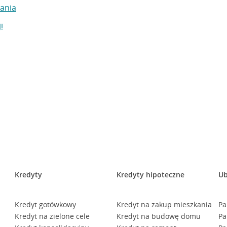
ania
i
Kredyty
Kredyty hipoteczne
Ub
Kredyt gotówkowy
Kredyt na zakup mieszkania
Pa
Kredyt na zielone cele
Kredyt na budowę domu
Pa