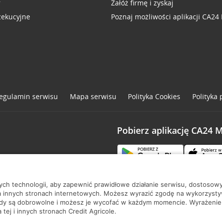
r
Załóż firmę i zyskaj
zekucyjne
Poznaj możliwości aplikacji CA24
egulamin serwisu
Mapa serwisu
Polityka
Cookies
Polityka
Pobierz aplikację CA24 
one
nych technologii, aby zapewnić prawidłowe działanie serwisu, dostoso
a innych stronach internetowych. Możesz wyrazić zgodę na wykorzystywa
ody są dobrowolne i możesz je wycofać w każdym momencie. Wyrażenie
tej i innych stronach Credit Agricole.