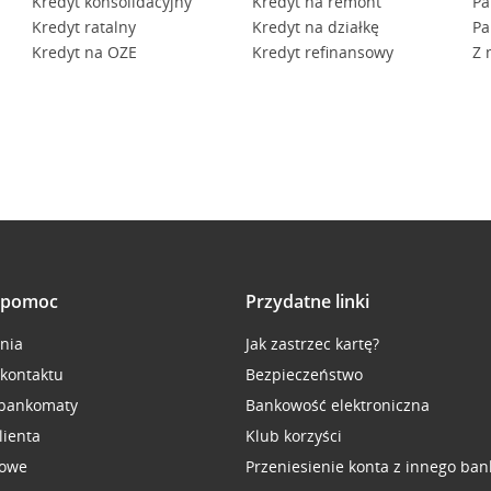
Kredyt konsolidacyjny
Kredyt na remont
Pa
Kredyt ratalny
Kredyt na działkę
Pa
Kredyt na OZE
Kredyt refinansowy
Z 
i pomoc
Przydatne linki
inia
Jak zastrzec kartę?
 kontaktu
Bezpieczeństwo
 bankomaty
Bankowość elektroniczna
lienta
Klub korzyści
sowe
Przeniesienie konta z innego ban