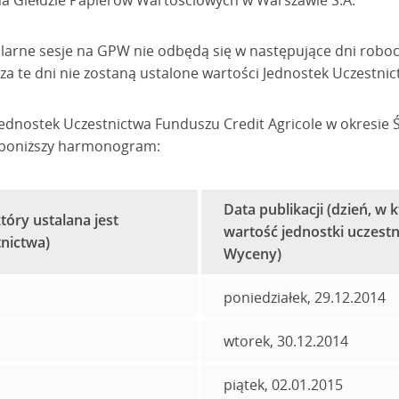
na Giełdzie Papierów Wartościowych w Warszawie S.A.
larne sesje na GPW nie odbędą się w następujące dni roboc
 za te dni nie zostaną ustalone wartości Jednostek Uczestni
Jednostek Uczestnictwa Funduszu Credit Agricole w okresie 
 poniższy harmonogram:
Data publikacji (dzień, w
tóry ustalana jest
wartość jednostki uczest
tnictwa)
Wyceny)
poniedziałek, 29.12.2014
wtorek, 30.12.2014
piątek, 02.01.2015