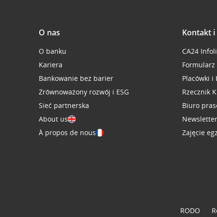
O nas
Kontakt 
O banku
CA24 Infol
Kariera
Formularz
Bankowanie bez barier
Placówki i
Zrównoważony rozwój i ESG
Rzecznik K
Sieć partnerska
Biuro pra
About us
Newslette
À propos de nous
Zajęcie eg
RODO
R