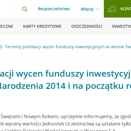
Bezpieczeństwo
KON
Więcej
TECZNE
KARTY KREDYTOWE
OSZCZĘDNOŚCI
INWESTYC
Terminy publikacji wycen funduszy inwestycyjnych w okresie Św
acji wycen funduszy inwestycy
arodzenia 2014 i na początku 
ię Świętami i Nowym Rokiem, uprzejmie informujemy, że zgo
le wyceny wartości Jednostek Uczestnictwa są ustalane tylko