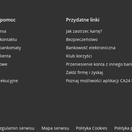
i pomoc
Przydatne linki
inia
Jak zastrzec kartę?
 kontaktu
Bezpieczeństwo
 bankomaty
Bankowość elektroniczna
lienta
Klub korzyści
sowe
Przeniesienie konta z innego ban
r
Załóż firmę i zyskaj
zekucyjne
Poznaj możliwości aplikacji CA24
egulamin serwisu
Mapa serwisu
Polityka
Cookies
Polityka