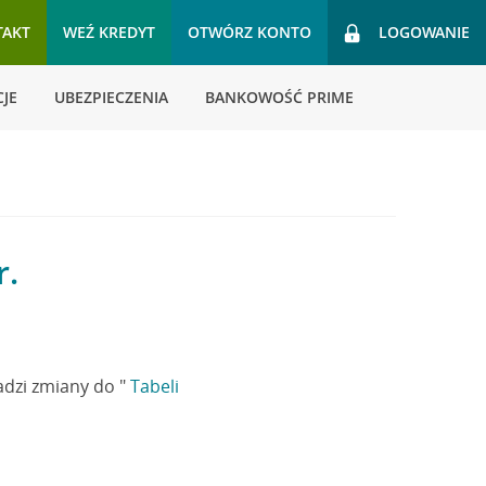
TAKT
WEŹ KREDYT
OTWÓRZ KONTO
LOGOWANIE
JE
UBEZPIECZENIA
BANKOWOŚĆ PRIME
r.
adzi zmiany do "
Tabeli