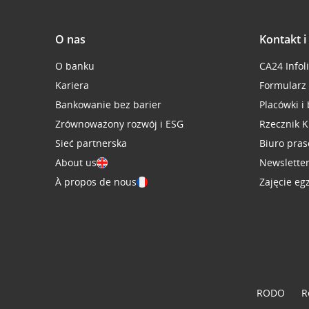
O nas
Kontakt 
O banku
CA24 Infol
Kariera
Formularz
Bankowanie bez barier
Placówki i
Zrównoważony rozwój i ESG
Rzecznik K
Sieć partnerska
Biuro pra
About us
Newslette
À propos de nous
Zajęcie eg
RODO
R