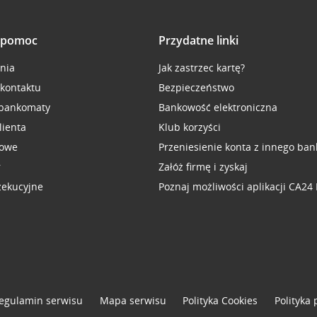
i pomoc
Przydatne linki
inia
Jak zastrzec kartę?
 kontaktu
Bezpieczeństwo
 bankomaty
Bankowość elektroniczna
lienta
Klub korzyści
sowe
Przeniesienie konta z innego ban
r
Załóż firmę i zyskaj
zekucyjne
Poznaj możliwości aplikacji CA24
egulamin serwisu
Mapa serwisu
Polityka
Cookies
Polityka