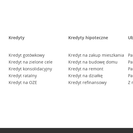
Kredyty
Kredyty hipoteczne
Ub
Kredyt gotówkowy
Kredyt na zakup mieszkania
Pa
Kredyt na zielone cele
Kredyt na budowę domu
Pa
Kredyt konsolidacyjny
Kredyt na remont
Pa
Kredyt ratalny
Kredyt na działkę
Pa
Kredyt na OZE
Kredyt refinansowy
Z 