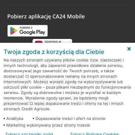
Pobierz aplikację CA24 Mobile
Twoja zgoda z korzyścią dla Ciebie
Na naszych stronach używamy plików cookie (tzw. ciasteczek) i
innych technologii, aby zapewnić prawidłowe działanie serwisu,
RODO
dostosowywać jego zawartość do Twoich potrzeb, a także
dostarczać Ci spersonalizowane reklamy na innych stronach
Regulamin serwisu
internetowych. Możesz wyrazić zgodę na wykorzystywanie lub
odrzucić pliki cookie – poza plikami niezbędnymi do funkcjonowania
Mapa serwisu
serwisu. Zgody są dobrowolne i możesz je wycofać w każdym
momencie. Wyrażenie zgody sprawi, że będziemy mogli
Polityka
Cookies
prezentować Ci lepiej dopasowane treści i oferty na tej i innych
stronach Credit Agricole.
Polityka prywatności
Analityka
Dopasowanie treści i ofert na stronie
Marketing wykonywany przez strony trzecie
Zobacz szczegóły zgód
Zobacz Politykę Cookies