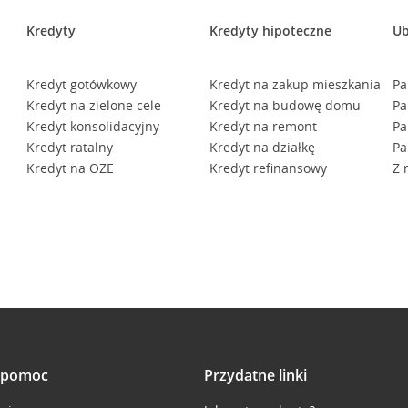
Kredyty
Kredyty hipoteczne
Ub
Kredyt gotówkowy
Kredyt na zakup mieszkania
Pa
Kredyt na zielone cele
Kredyt na budowę domu
Pa
Kredyt konsolidacyjny
Kredyt na remont
Pa
Kredyt ratalny
Kredyt na działkę
Pa
Kredyt na OZE
Kredyt refinansowy
Z 
i pomoc
Przydatne linki