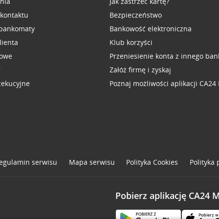
inia
Jak zastrzec kartę?
 kontaktu
Bezpieczeństwo
 bankomaty
Bankowość elektroniczna
lienta
Klub korzyści
sowe
Przeniesienie konta z innego ban
r
Załóż firmę i zyskaj
zekucyjne
Poznaj możliwości aplikacji CA24
egulamin serwisu
Mapa serwisu
Polityka
Cookies
Polityka
Pobierz aplikację CA24 