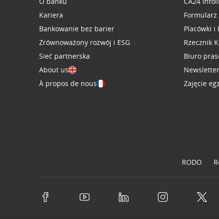
O banku
CA24 Infol
Kariera
Formularz
Bankowanie bez barier
Placówki i
Zrównoważony rozwój i ESG
Rzecznik K
Sieć partnerska
Biuro pra
About us
Newslette
À propos de nous
Zajęcie eg
RODO
R