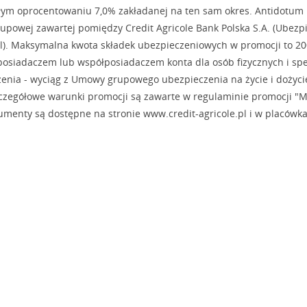
ałym oprocentowaniu 7,0% zakładanej na ten sam okres. Antidotum
rupowej zawartej pomiędzy Credit Agricole Bank Polska S.A. (Ubezpi
el). Maksymalna kwota składek ubezpieczeniowych w promocji to 20
osiadaczem lub współposiadaczem konta dla osób fizycznych i spe
nia - wyciąg z Umowy grupowego ubezpieczenia na życie i dożycie
zczegółowe warunki promocji są zawarte w regulaminie promocji "
menty są dostępne na stronie www.credit-agricole.pl i w placówk