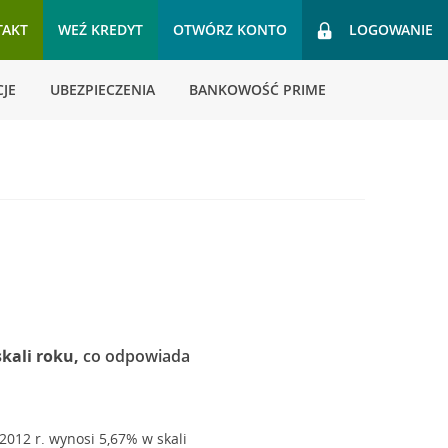
TAKT
WEŹ KREDYT
OTWÓRZ KONTO
LOGOWANIE
JE
UBEZPIECZENIA
BANKOWOŚĆ PRIME
kali roku,
co odpowiada
12 r. wynosi 5,67% w skali