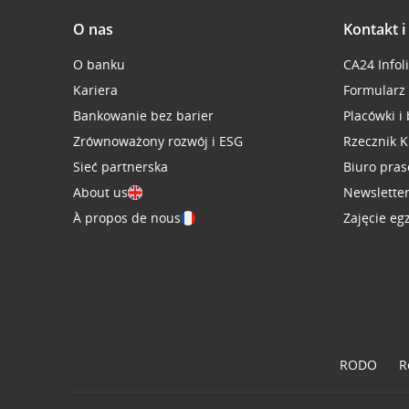
O nas
Kontakt 
O banku
CA24 Infol
Kariera
Formularz
Bankowanie bez barier
Placówki i
Zrównoważony rozwój i ESG
Rzecznik K
Sieć partnerska
Biuro pra
About us
Newslette
À propos de nous
Zajęcie eg
RODO
R