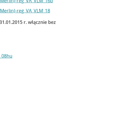
y Merlin)-reg_VA_VLM_16b
y Merlin)-reg_VA_VLM_18
.01.2015 r. włącznie bez
M_08hu