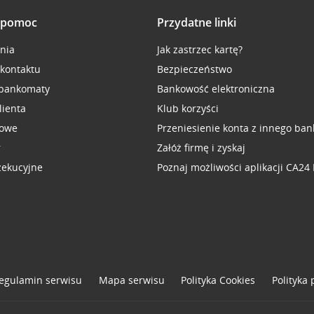
i pomoc
Przydatne linki
inia
Jak zastrzec kartę?
 kontaktu
Bezpieczeństwo
 bankomaty
Bankowość elektroniczna
lienta
Klub korzyści
sowe
Przeniesienie konta z innego ban
r
Załóż firmę i zyskaj
zekucyjne
Poznaj możliwości aplikacji CA24
egulamin serwisu
Mapa serwisu
Polityka
Cookies
Polityka