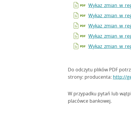
Wykaz_zmian_w_reg
Wykaz_zmian_w_reg
Wykaz_zmian_w_reg
Wykaz_zmian_w_reg
Wykaz_zmian_w_reg
Do odczytu plików PDF potr
strony: producenta:
http://
W przypadku pytań lub wątpli
placówce bankowej.