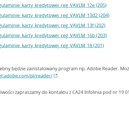
ulaminie_karty_kredytowej_reg_VAVLM_12e (205)
ulaminie_karty_kredytowej_reg_VAVLM_13d2 (204)
ulaminie_karty_kredytowej_reg_VAVLM_13f (202)
ulaminie_karty_kredytowej_reg_VAVLM_16b (203)
ulaminie_karty_kredytowej_reg_VAVLM_18 (201)
zebny będzie zainstalowany program np. Adobe Reader. Moż
get.adobe.com/pl/reader/
wości zapraszamy do kontaktu z CA24 Infolinia pod nr 19 01