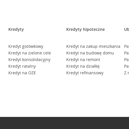
Kredyty
Kredyty hipoteczne
Ub
Kredyt gotówkowy
Kredyt na zakup mieszkania
Pa
Kredyt na zielone cele
Kredyt na budowę domu
Pa
Kredyt konsolidacyjny
Kredyt na remont
Pa
Kredyt ratalny
Kredyt na działkę
Pa
Kredyt na OZE
Kredyt refinansowy
Z 