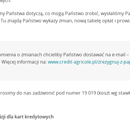
wych.
any Państwa dotyczą, co mogą Państwo zrobić, wysłaliśmy P
 Tu znajdą Państwo wykazy zmian, nową tabelę opłat i prowi
omienia o zmianach chcieliby Państwo dostawać na e-mail – 
 Więcej informacji na:
www.credit-agricole.pl/zrezygnuj-z-pa
 prosimy do nas zadzwonić pod numer 19 019 (koszt wg stawk
izji dla kart kredytowych