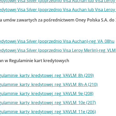
edytowej Visa Silver (poprzednio Visa Auchan lub Visa Lero
edytowej Visa Silver (poprzednio Visa Auchan lub Visa Lero
a umów zawartych za pośrednictwem Oney Polska S.A. do 31
edytowej Visa Silver (poprzednio Visa Auchan)-reg_VA_08hu
edytowej Visa Silver (poprzednio Visa Leroy Merlin)-reg_VL
 w Regulaminie kart kredytowych
ulaminie_karty_kredytowej_reg_VAVLM_8h (209)
ulaminie_karty_kredytowej_reg_VAVLM_8h-A (210)
ulaminie_karty_kredytowej_reg_VAVLM_9e (208)
ulaminie_karty_kredytowej_reg_VAVLM_10e (207)
ulaminie_karty_kredytowej_reg_VAVLM_11e (206)