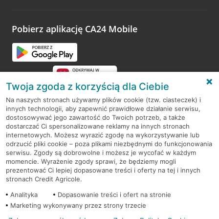
Pobierz aplikację CA24 Mobile
Twoja zgoda z korzyścią dla Ciebie
Na naszych stronach używamy plików cookie (tzw. ciasteczek) i
innych technologii, aby zapewnić prawidłowe działanie serwisu,
RODO
dostosowywać jego zawartość do Twoich potrzeb, a także
dostarczać Ci spersonalizowane reklamy na innych stronach
Regulamin serwisu
internetowych. Możesz wyrazić zgodę na wykorzystywanie lub
odrzucić pliki cookie – poza plikami niezbędnymi do funkcjonowania
Mapa serwisu
serwisu. Zgody są dobrowolne i możesz je wycofać w każdym
momencie. Wyrażenie zgody sprawi, że będziemy mogli
Polityka
Cookies
prezentować Ci lepiej dopasowane treści i oferty na tej i innych
stronach Credit Agricole.
Polityka prywatności
Analityka
Dopasowanie treści i ofert na stronie
Marketing wykonywany przez strony trzecie