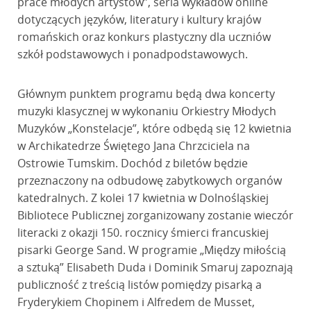
prace młodych artystów”, seria wykładów online
dotyczących języków, literatury i kultury krajów
romańskich oraz konkurs plastyczny dla uczniów
szkół podstawowych i ponadpodstawowych.
Głównym punktem programu będą dwa koncerty
muzyki klasycznej w wykonaniu Orkiestry Młodych
Muzyków „Konstelacje”, które odbędą się 12 kwietnia
w Archikatedrze Świętego Jana Chrzciciela na
Ostrowie Tumskim. Dochód z biletów będzie
przeznaczony na odbudowę zabytkowych organów
katedralnych. Z kolei 17 kwietnia w Dolnośląskiej
Bibliotece Publicznej zorganizowany zostanie wieczór
literacki z okazji 150. rocznicy śmierci francuskiej
pisarki George Sand. W programie „Między miłością
a sztuką” Elisabeth Duda i Dominik Smaruj zapoznają
publiczność z treścią listów pomiędzy pisarką a
Fryderykiem Chopinem i Alfredem de Musset,