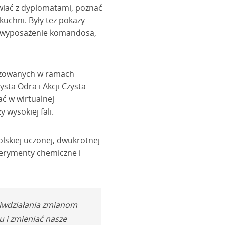
awiać z dyplomatami, poznać
kuchni. Były też pokazy
a wyposażenie komandosa,
lizowanych w ramach
sta Odra i Akcji Czysta
ać w wirtualnej
 wysokiej fali.
lskiej uczonej, dwukrotnej
erymenty chemiczne i
ciwdziałania zmianom
 i zmieniać nasze