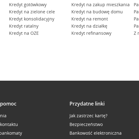
Kredyt gotówkowy
Kredyt na zakup mieszkania
Pa
Kredyt na zielone cele
Kredyt na budowę domu
Pa
Kredyt konsolidacyjny
Kredyt na remont
Pa
Kredyt ratalny
Kredyt na działkę
Pa
Kredyt na OZE
Kredyt refinansowy
Z 
i pomoc
Przydatne linki
inia
Jak zastrzec kartę?
 kontaktu
Bezpieczeństwo
 bankomaty
Bankowość elektroniczna