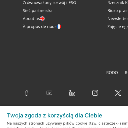
Zrównoważony rozwój i ESG
Rzecznik K
Sieć partnerska
Biuro pra
About us
Newslette
À propos de nous
Zajęcie eg
RODO
R
Twoja zgoda z korzyścią dla Ciebie
© 2026 Credit Agricole Bank Polska S.A. Wszelkie prawa zastrzeż
Na naszych stronach używamy plików cookie (tzw. ciasteczek) i in