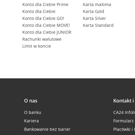
Konto dla Ciebie Prime
Karta maXima
Konto dla Ciebie
Karta Gold
Konto dla Ciebie GO!
Karta Silver
Konto dla Ciebie MOVE!
Karta Standard
Konto dla Ciebie JUNIOR
Rachunki walutowe
Limit w koncie
O nas
Kontakt 
O banku
CA24 Infol
Kariera
Formularz
Bankowanie bez barier
Placówki i