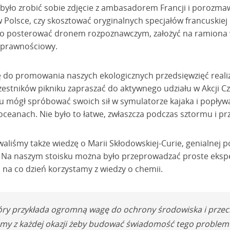
a było zrobić sobie zdjęcie z ambasadorem Francji i porozm
w Polsce, czy skosztować oryginalnych specjałów francuskiej 
było posterować dronem rozpoznawczym, założyć na ramion
sprawnościowy.
ję do promowania naszych ekologicznych przedsięwzięć rea
estników pikniku zapraszać do aktywnego udziału w Akcji Czy
ku mógł spróbować swoich sił w symulatorze kajaka i popływ
ceanach. Nie było to łatwe, zwłaszcza podczas sztormu i przy
iśmy także wiedzę o Marii Skłodowskiej-Curie, genialnej po
 Na naszym stoisku można było przeprowadzać proste eksp
b na co dzień korzystamy z wiedzy o chemii.
tóry przykłada ogromną wagę do ochrony środowiska i prze
my z każdej okazji żeby budować świadomość tego problemu