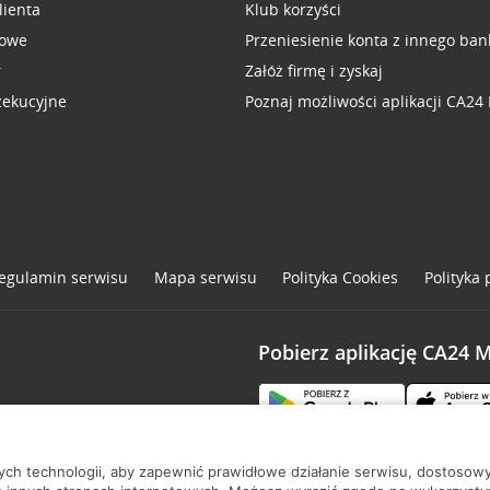
lienta
Klub korzyści
sowe
Przeniesienie konta z innego ban
r
Załóż firmę i zyskaj
zekucyjne
Poznaj możliwości aplikacji CA24
egulamin serwisu
Mapa serwisu
Polityka
Cookies
Polityka
Pobierz aplikację CA24 
one
nych technologii, aby zapewnić prawidłowe działanie serwisu, dostoso