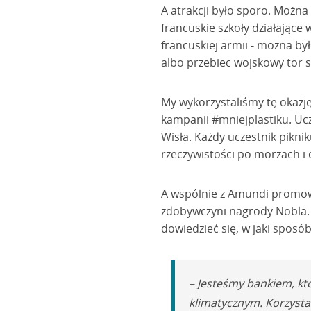
A atrakcji było sporo. Możn
francuskie szkoły działające 
francuskiej armii - można 
albo przebiec wojskowy tor 
My wykorzystaliśmy tę okaz
kampanii #mniejplastiku. Ucz
Wisła. Każdy uczestnik pikni
rzeczywistości po morzach i o
A wspólnie z Amundi promowal
zdobywczyni nagrody Nobla.
dowiedzieć się, w jaki sposó
– Jesteśmy bankiem, k
klimatycznym. Korzysta