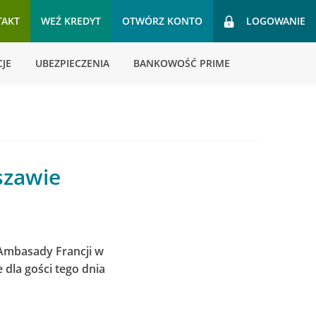
TAKT
WEŹ KREDYT
OTWÓRZ KONTO
LOGOWANIE
JE
UBEZPIECZENIA
BANKOWOŚĆ PRIME
szawie
 Ambasady Francji w
 dla gości tego dnia