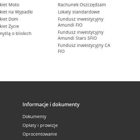
kiet Moto
Rachunek Oszczędzam
kiet na Wypadki
Lokaty standardowe
kiet Dom
Fundusz inwestycyjny
Amundi FIO
kiet Życie
Fundusz inwestycyjny
myślą o bliskich
Amundi Stars SFIO
Fundusz inwestycyjny CA
FIO
Informacje i dokumenty
Dokumenty
Opłaty i prowizje
Oprocentowanie