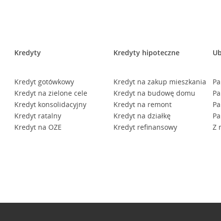
Kredyty
Kredyty hipoteczne
Ub
Kredyt gotówkowy
Kredyt na zakup mieszkania
Pa
Kredyt na zielone cele
Kredyt na budowę domu
Pa
Kredyt konsolidacyjny
Kredyt na remont
Pa
Kredyt ratalny
Kredyt na działkę
Pa
Kredyt na OZE
Kredyt refinansowy
Z 