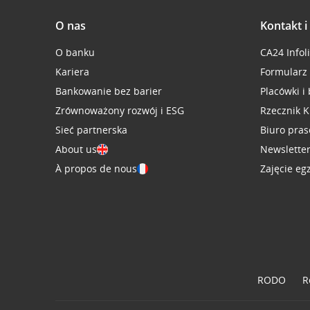
O nas
Kontakt 
O banku
CA24 Infol
Kariera
Formularz
Bankowanie bez barier
Placówki i
Zrównoważony rozwój i ESG
Rzecznik K
Sieć partnerska
Biuro pra
About us
Newslette
À propos de nous
Zajęcie eg
RODO
R