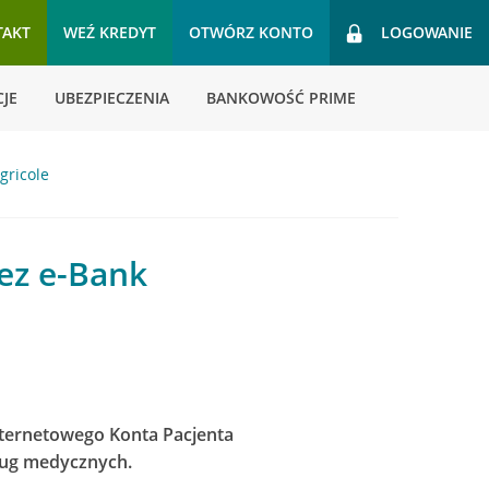
TAKT
WEŹ KREDYT
OTWÓRZ KONTO
LOGOWANIE
JE
UBEZPIECZENIA
BANKOWOŚĆ PRIME
gricole
zez e-Bank
Internetowego Konta Pacjenta
sług medycznych.