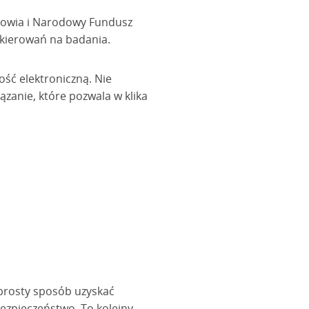
rowia i Narodowy Fundusz
skierowań na badania.
ość elektroniczną. Nie
zanie, które pozwala w klika
 prosty sposób uzyskać
ezpieczeństwo. To kolejny