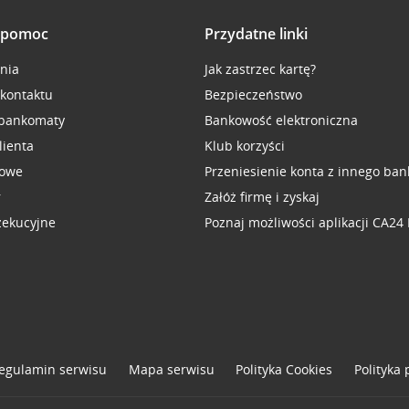
i pomoc
Przydatne linki
inia
Jak zastrzec kartę?
 kontaktu
Bezpieczeństwo
 bankomaty
Bankowość elektroniczna
lienta
Klub korzyści
sowe
Przeniesienie konta z innego ban
r
Załóż firmę i zyskaj
zekucyjne
Poznaj możliwości aplikacji CA24
egulamin serwisu
Mapa serwisu
Polityka
Cookies
Polityka