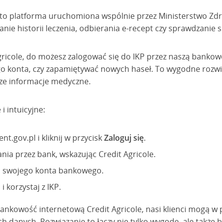
 to platforma uruchomiona wspólnie przez Ministerstwo Zd
nie historii leczenia, odbierania e-recept czy sprawdzanie 
 Agricole, do możesz zalogować się do IKP przez naszą bankow
 konta, czy zapamiętywać nowych haseł. To wygodne rozwią
ze informacje medyczne.
i intuicyjne:
nt.gov.pl i kliknij w przycisk
Zaloguj się
.
nia przez bank, wskazując Credit Agricole.
 do swojego konta bankowego.
 korzystaj z IKP.
ankowość internetową Credit Agricole, nasi klienci mogą w
 danych. Rozwiązanie to łączy nie tylko wygodę, ale także b