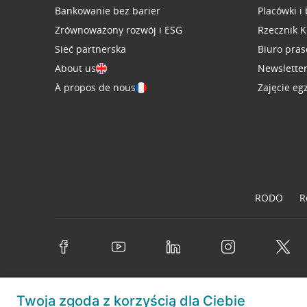
Bankowanie bez barier
Placówki i
Zrównoważony rozwój i ESG
Rzecznik K
Sieć partnerska
Biuro pra
About us
Newslette
À propos de nous
Zajęcie eg
RODO
R
Twoja zgoda z korzyścią dla Ciebie
© 2026 Credit Agricole Bank Polska S.A. Wszelkie prawa zastrzeż