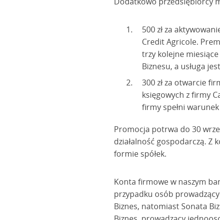
Dodatkowo przedsiębiorcy 
500 zł za aktywowani
Credit Agricole. Prem
trzy kolejne miesiąc
Biznesu, a usługa je
300 zł za otwarcie fi
księgowych z firmy Ca
firmy spełni warunek
Promocja potrwa do 30 wrze
działalność gospodarczą. Z k
formie spółek.
Konta firmowe w naszym bank
przypadku osób prowadzących
Biznes, natomiast Sonata Biz
Biznes, prowadzący jednooso