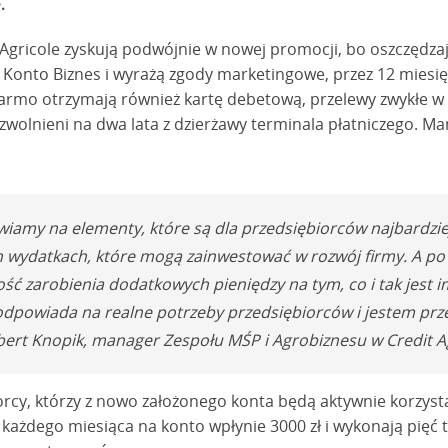
.
 Agricole zyskują podwójnie w nowej promocji, bo oszczędzają
ą Konto Biznes i wyrażą zgody marketingowe, przez 12 miesię
rmo otrzymają również kartę debetową, przelewy zwykłe w a
zwolnieni na dwa lata z dzierżawy terminala płatniczego. M
iamy na elementy, które są dla przedsiębiorców najbardziej
h wydatkach, które mogą zainwestować w rozwój firmy. A po
ość zarobienia dodatkowych pieniędzy na tym, co i tak jest 
a odpowiada na realne potrzeby przedsiębiorców i jestem pr
ert Knopik, manager Zespołu MŚP i Agrobiznesu w Credit Ag
orcy, którzy z nowo założonego konta będą aktywnie korzysta
ok każdego miesiąca na konto wpłynie 3000 zł i wykonają pięć