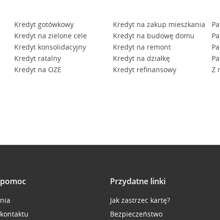
Kredyt gotówkowy
Kredyt na zakup mieszkania
Pa
Kredyt na zielone cele
Kredyt na budowę domu
Pa
Kredyt konsolidacyjny
Kredyt na remont
Pa
Kredyt ratalny
Kredyt na działkę
Pa
Kredyt na OZE
Kredyt refinansowy
Z 
i pomoc
Przydatne linki
inia
Jak zastrzec kartę?
 kontaktu
Bezpieczeństwo