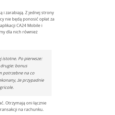
 i zarabiają. Z jednej strony
cy nie będą ponosić opłat za
plikacji CA24 Mobile i
amy dla nich również
 istotne. Po pierwsze:
 drugie: bonus
im potrzebne na co
zekonany, że przypadnie
ricole.
ć. Otrzymają oni łącznie
 transakcji na rachunku.