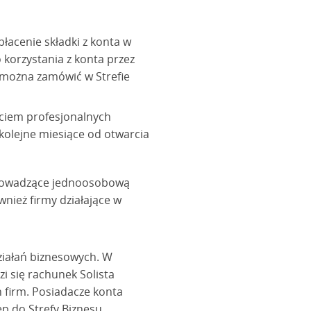
łacenie składki z konta w
 korzystania z konta przez
ą można zamówić w Strefie
arciem profesjonalnych
 kolejne miesiące od otwarcia
 prowadzące jednoosobową
nież firmy działające w
ziałań biznesowych. W
 się rachunek Solista
h firm. Posiadacze konta
p do Strefy Biznesu,