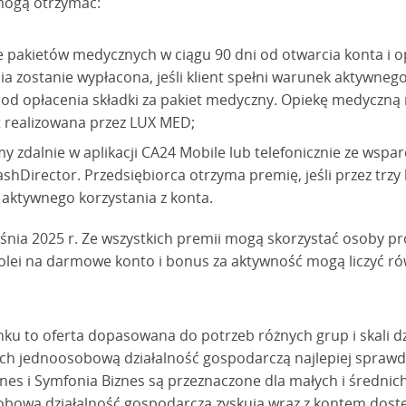
mogą otrzymać:
e pakietów medycznych w ciągu 90 dni od otwarcia konta i op
ia zostanie wypłacona, jeśli klient spełni warunek aktywnego
e od opłacenia składki za pakiet medyczny. Opiekę medyczn
st realizowana przez LUX MED;
rmy zdalnie w aplikacji CA24 Mobile lub telefonicznie ze wsp
shDirector. Przedsiębiorca otrzyma premię, jeśli przez trzy
 aktywnego korzystania z konta.
śnia 2025 r. Ze wszystkich premii mogą skorzystać osoby
olei na darmowe konto i bonus za aktywność mogą liczyć rów
u to oferta dopasowana do potrzeb różnych grup i skali d
 jednoosobową działalność gospodarczą najlepiej sprawdzi
nes i Symfonia Biznes są przeznaczone dla małych i średnic
bową działalność gospodarczą zyskują wraz z kontem dostę