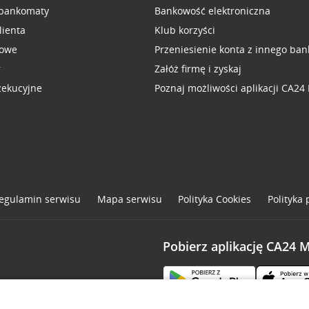
 bankomaty
Bankowość elektroniczna
lienta
Klub korzyści
sowe
Przeniesienie konta z innego ban
r
Załóż firmę i zyskaj
zekucyjne
Poznaj możliwości aplikacji CA24
egulamin serwisu
Mapa serwisu
Polityka
Cookies
Polityka
Pobierz aplikację CA24 
one