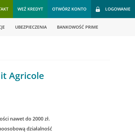
TAKT
WEŹ KREDYT
OTWÓRZ KONTO
LOGOWANIE
JE
UBEZPIECZENIA
BANKOWOŚĆ PRIME
it Agricole
ści nawet do 2000 zł.
ednoosobową działalność