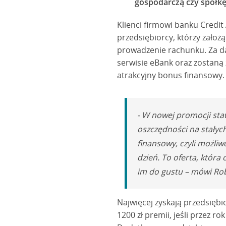
gospodarczą czy spółkę
Klienci firmowi banku Credit
przedsiębiorcy, którzy założ
prowadzenie rachunku. Za da
serwisie eBank oraz zostaną 
atrakcyjny bonus finansowy.
- W nowej promocji staw
oszczędności na stałyc
finansowy, czyli możliw
dzień. To oferta, któr
im do gustu – mówi Rob
Najwięcej zyskają przedsiębi
1200 zł premii, jeśli przez r