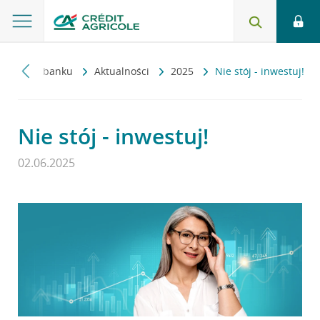
wna
O banku
Aktualności
2025
Nie stój - inwestuj!
Nie stój - inwestuj!
02.06.2025