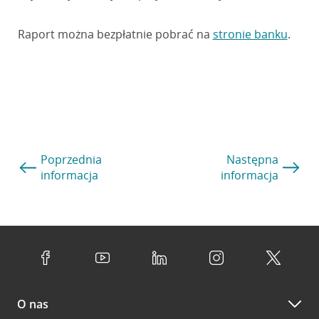
Raport można bezpłatnie pobrać na
stronie banku
.
Poprzednia
Następna
informacja
informacja
O nas