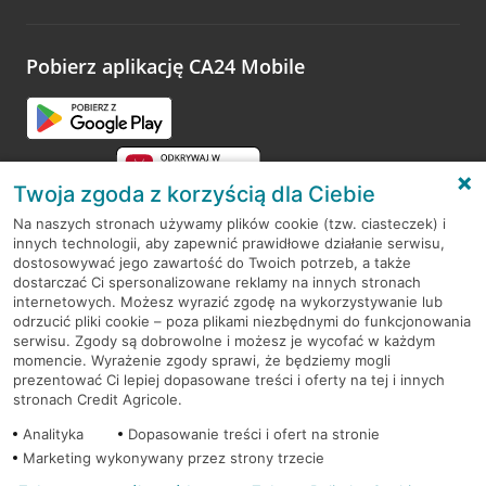
Pobierz aplikację CA24 Mobile
Twoja zgoda z korzyścią dla Ciebie
Na naszych stronach używamy plików cookie (tzw. ciasteczek) i
innych technologii, aby zapewnić prawidłowe działanie serwisu,
RODO
dostosowywać jego zawartość do Twoich potrzeb, a także
dostarczać Ci spersonalizowane reklamy na innych stronach
Regulamin serwisu
internetowych. Możesz wyrazić zgodę na wykorzystywanie lub
odrzucić pliki cookie – poza plikami niezbędnymi do funkcjonowania
Mapa serwisu
serwisu. Zgody są dobrowolne i możesz je wycofać w każdym
momencie. Wyrażenie zgody sprawi, że będziemy mogli
Polityka
Cookies
prezentować Ci lepiej dopasowane treści i oferty na tej i innych
stronach Credit Agricole.
Polityka prywatności
Analityka
Dopasowanie treści i ofert na stronie
Marketing wykonywany przez strony trzecie