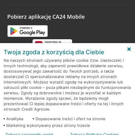
Pobierz aplikację CA24 Mobile
Twoja zgoda z korzyścią dla Ciebie
Na naszych stronach używamy plików cookie (tzw. ciasteczek) i
innych technologii, aby zapewnić prawidłowe działanie serwisu,
RODO
dostosowywać jego zawartość do Twoich potrzeb, a także
dostarczać Ci spersonalizowane reklamy na innych stronach
Regulamin serwisu
internetowych. Możesz wyrazić zgodę na wykorzystywanie lub
odrzucić pliki cookie – poza plikami niezbędnymi do funkcjonowania
Mapa serwisu
serwisu. Zgody są dobrowolne i możesz je wycofać w każdym
momencie. Wyrażenie zgody sprawi, że będziemy mogli
Polityka
Cookies
prezentować Ci lepiej dopasowane treści i oferty na tej i innych
stronach Credit Agricole.
Polityka prywatności
Analityka
Dopasowanie treści i ofert na stronie
Marketing wykonywany przez strony trzecie
Zobacz szczegóły zgód
Zobacz Politykę Cookies