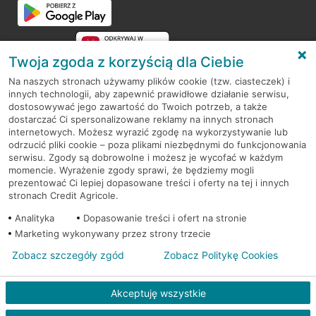
Twoja zgoda z korzyścią dla Ciebie
Na naszych stronach używamy plików cookie (tzw. ciasteczek) i
innych technologii, aby zapewnić prawidłowe działanie serwisu,
RODO
dostosowywać jego zawartość do Twoich potrzeb, a także
dostarczać Ci spersonalizowane reklamy na innych stronach
Regulamin serwisu
internetowych. Możesz wyrazić zgodę na wykorzystywanie lub
odrzucić pliki cookie – poza plikami niezbędnymi do funkcjonowania
Mapa serwisu
serwisu. Zgody są dobrowolne i możesz je wycofać w każdym
momencie. Wyrażenie zgody sprawi, że będziemy mogli
Polityka
Cookies
prezentować Ci lepiej dopasowane treści i oferty na tej i innych
stronach Credit Agricole.
Polityka prywatności
Analityka
Dopasowanie treści i ofert na stronie
Marketing wykonywany przez strony trzecie
Zobacz szczegóły zgód
Zobacz Politykę Cookies
© 2026 Credit Agricole Bank Polska S.A. Wszelkie prawa zastrzeżone
Akceptuję wszystkie
Skontak