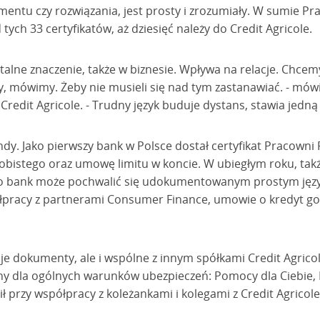
entu czy rozwiązania, jest prosty i zrozumiały. W sumie Pr
tych 33 certyfikatów, aż dziesięć należy do Credit Agricole.
lne znaczenie, także w biznesie. Wpływa na relacje. Chcemy
y, mówimy. Żeby nie musieli się nad tym zastanawiać. - mówi
redit Agricole. - Trudny język buduje dystans, stawia jedną 
ndy. Jako pierwszy bank w Polsce dostał certyfikat Pracowni 
bistego oraz umowę limitu w koncie. W ubiegłym roku, także
o bank może pochwalić się udokumentowanym prostym język
pracy z partnerami Consumer Finance, umowie o kredyt go
je dokumenty, ale i wspólne z innym spółkami Credit Agrico
zny dla ogólnych warunków ubezpieczeń: Pomocy dla Ciebie, 
cił przy współpracy z koleżankami i kolegami z Credit Agric