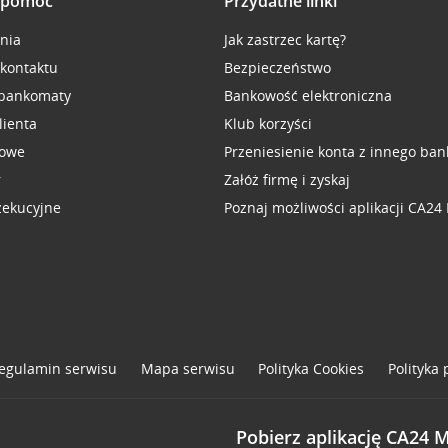
i pomoc
Przydatne linki
inia
Jak zastrzec kartę?
 kontaktu
Bezpieczeństwo
 bankomaty
Bankowość elektroniczna
lienta
Klub korzyści
sowe
Przeniesienie konta z innego ban
r
Załóż firmę i zyskaj
zekucyjne
Poznaj możliwości aplikacji CA24
egulamin serwisu
Mapa serwisu
Polityka
Cookies
Polityka
Pobierz aplikację CA24 