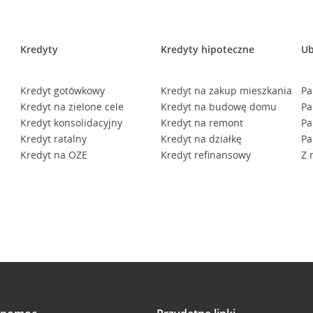
Kredyty
Kredyty hipoteczne
Ub
Kredyt gotówkowy
Kredyt na zakup mieszkania
Pa
Kredyt na zielone cele
Kredyt na budowę domu
Pa
Kredyt konsolidacyjny
Kredyt na remont
Pa
Kredyt ratalny
Kredyt na działkę
Pa
Kredyt na OZE
Kredyt refinansowy
Z 