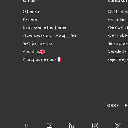
O nas
Kontakt 
O banku
CA24 Infol
Kariera
Formularz
Bankowanie bez barier
Placówki i
Zrównoważony rozwój i ESG
Rzecznik K
Sieć partnerska
Biuro pra
About us
Newslette
À propos de nous
Zajęcie eg
RODO
R