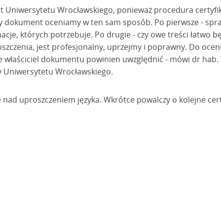
at Uniwersytetu Wrocławskiego, ponieważ procedura certyfikac
ny dokument oceniamy w ten sam sposób. Po pierwsze - spra
acje, których potrzebuje. Po drugie - czy owe treści łatwo 
roszczenia, jest profesjonalny, uprzejmy i poprawny. Do oce
re właściciel dokumentu powinien uwzględnić - mówi dr hab.
y Uniwersytetu Wrocławskiego.
e nad uproszczeniem języka. Wkrótce powalczy o kolejne cert