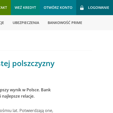
TAKT
WEŹ KREDYT
OTWÓRZ KONTO
LOGOWANIE
JE
UBEZPIECZENIA
BANKOWOŚĆ PRIME
tej polszczyzny
lepszy wynik w Polsce. Bank
 najlepsze relacje.
ośmiu lat. Potwierdzają one,