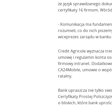
że język sprawdzanego dokum
certyfikaty 16 firmom. Wśród 
- Komunikacja ma fundamenta
rozumieli, co do nich piszem
wiceprezes zarządu w banku C
Credit Agricole wyznacza tre
umowę i regulamin konta oso
firmowy intranet. Dodatkow
CA24Mobile, umowie o współ
ratalny.
Bank upraszcza nie tylko swo
Certyfikaty Prostej Polszczy
o bliskich, które bank uproś