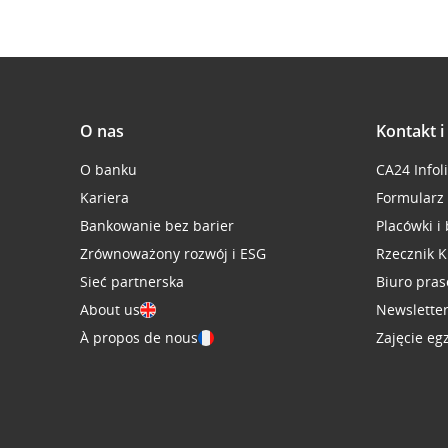
O nas
Kontakt 
O banku
CA24 Infol
Kariera
Formularz
Bankowanie bez barier
Placówki i
Zrównoważony rozwój i ESG
Rzecznik K
Sieć partnerska
Biuro pra
About us
Newslette
À propos de nous
Zajęcie eg