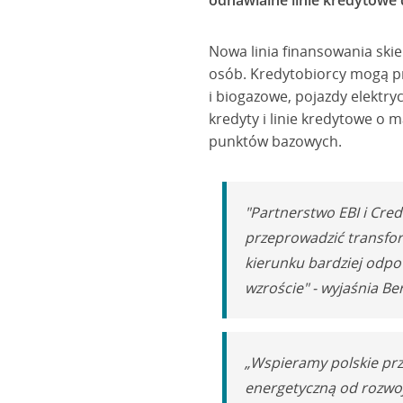
odnawialne linie kredytowe 
Nowa linia finansowania skie
osób. Kredytobiorcy mogą pr
i biogazowe, pojazdy elektr
kredyty i linie kredytowe o
punktów bazowych.
"Partnerstwo EBI i Cred
przeprowadzić transfor
kierunku bardziej odpo
wzroście" - wyjaśnia Be
„Wspieramy polskie prze
energetyczną od rozwoj