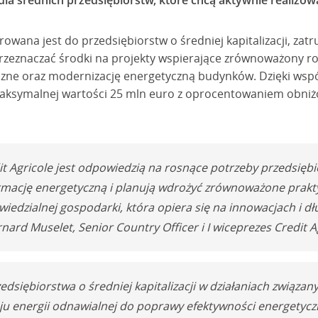
dla średnich przedsiębiorstw, które chcą aktywnie realizow
rowana jest do przedsiębiorstw o średniej kapitalizacji, zat
zeznaczać środki na projekty wspierające zrównoważony roz
yczne oraz modernizację energetyczną budynków. Dzięki wspó
 maksymalnej wartości 25 mln euro z oprocentowaniem obni
it Agricole jest odpowiedzią na rosnące potrzeby przedsięb
mację energetyczną i planują wdrożyć zrównoważone prakty
wiedzialnej gospodarki, która opiera się na innowacjach i
rnard Muselet, Senior Country Officer i I wiceprezes Credit A
dsiębiorstwa o średniej kapitalizacji w działaniach związan
u energii odnawialnej do poprawy efektywności energetyczn