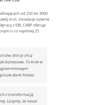
ać cele ESG.
rudniających od 250 do 3000
wój m.in. instalacje solarne
łpracy z EBI, CABP oferuje
żonym o co najmniej 25
iorców, którzy chcą
ki biznesowe. To krok w
 długoterminowym
gricole Bank Polska.
ych z transformacją
ej. Liczymy, że nasze