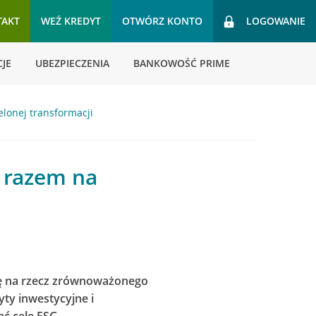
TAKT
WEŹ KREDYT
OTWÓRZ KONTO
LOGOWANIE
JE
UBEZPIECZENIA
BANKOWOŚĆ PRIME
elonej transformacji
y razem na
acę na rzecz zrównoważonego
ty inwestycyjne i