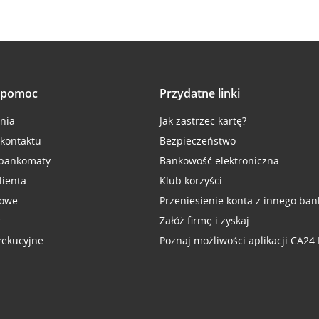
i pomoc
Przydatne linki
inia
Jak zastrzec kartę?
 kontaktu
Bezpieczeństwo
 bankomaty
Bankowość elektroniczna
lienta
Klub korzyści
sowe
Przeniesienie konta z innego ban
r
Załóż firmę i zyskaj
zekucyjne
Poznaj możliwości aplikacji CA24