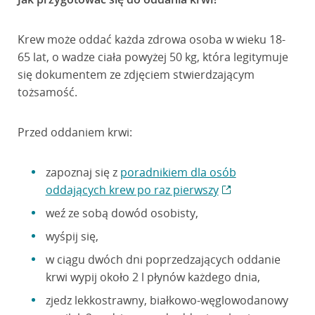
Krew może oddać każda zdrowa osoba w wieku 18-
65 lat, o wadze ciała powyżej 50 kg, która legitymuje
się dokumentem ze zdjęciem stwierdzającym
tożsamość.
Przed oddaniem krwi:
zapoznaj się z
poradnikiem dla osób
oddających krew po raz pierwszy
weź ze sobą dowód osobisty,
wyśpij się,
w ciągu dwóch dni poprzedzających oddanie
krwi wypij około 2 l płynów każdego dnia,
zjedz lekkostrawny, białkowo-węglowodanowy