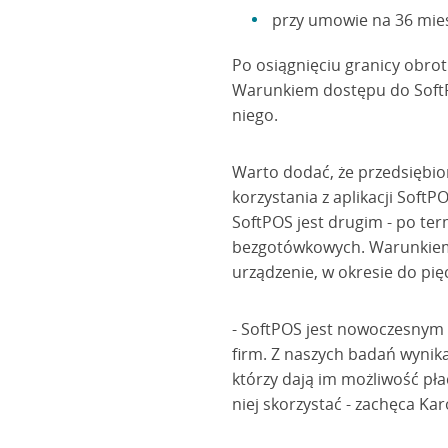
przy umowie na 36 miesię
Po osiągnięciu granicy obrot
Warunkiem dostępu do SoftPO
niego.
Warto dodać, że przedsiębio
korzystania z aplikacji SoftP
SoftPOS jest drugim - po te
bezgotówkowych. Warunkiem 
urządzenie, w okresie do pięc
- SoftPOS jest nowoczesnym 
firm. Z naszych badań wynika
którzy dają im możliwość pł
niej skorzystać - zachęca Ka