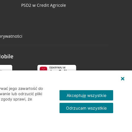
PSD2 w Credit Agricole
 prywatności
Mobile
wywać jego zawartość do
nie lub odrzucić pliki
Akceptuję wszystkie
 zgody sprawi, że
Odrzucam wszystkie
Skontakt