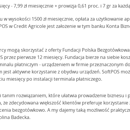
cy - 7,99 zł miesięcznie + prowizja 0,61 proc. i 7 gr za każd
u w wysokości 1500 zł miesięcznie, opłata za użytkowanie apl
S w Credit Agricole jest założenie w tym banku Konta Bizne
rcy mogą skorzystać z oferty Fundacji Polska Bezgotówkowa
OS przez pierwsze 12 miesięcy. Fundacja bierze na siebie kos
rminalu płatniczym - urządzeniem w firmie przeznaczonym d
jest aktywne korzystanie z obydwu urządzeń. SoftPOS możn
iu miesięcy po instalacji terminala płatniczego.
i tanim rozwiązaniem, które ułatwia prowadzenie biznesu i
, że zdecydowana większość klientów preferuje korzystanie 
acenia bezgotówkowo. A my dajemy taką możliwość praktyczn
rolina Badecka.