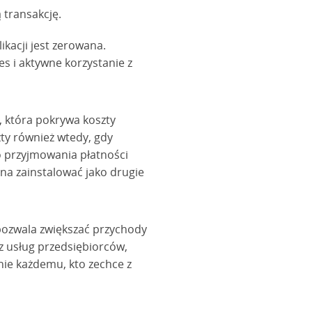
ą transakcję.
ikacji jest zerowana.
s i aktywne korzystanie z
, która pokrywa koszty
zty również wtedy, gdy
o przyjmowania płatności
a zainstalować jako drugie
 pozwala zwiększać przychody
z usług przedsiębiorców,
ie każdemu, kto zechce z