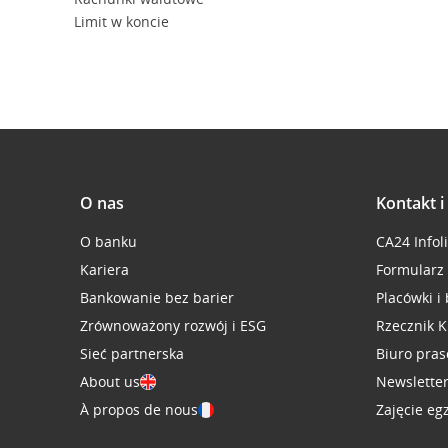
Limit w koncie
O nas
Kontakt 
O banku
CA24 Infol
Kariera
Formularz
Bankowanie bez barier
Placówki i
Zrównoważony rozwój i ESG
Rzecznik K
Sieć partnerska
Biuro pra
About us
Newslette
À propos de nous
Zajęcie eg