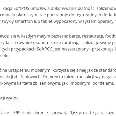
likacja SoftPOS umożliwia dokonywanie płatności zbliżeniow
terminalu płatniczym. Nie potrzebuje do tego żadnych dodat
 zwykły smartfon lub tablet wyposażony w system operacyjn
wdzi się w każdym małym biznesie: barze, restauracji, foodt
rzyda się również osobom które zarabiają realizując swoje p
 tych przypadkach SoftPOS jest niezastąpiony - przekonuje 
cole.
 na urządzeniu mobilnym, korzysta się z niej jak ze standa
ansakcji zbliżeniowych. Dotyczy to także transakcji wymagaj
ikowymi kartami zbliżeniowymi, jak i mobilnymi portfelami.
cji wynosi:
ce - 9,99 zł miesięcznie + prowizja 0,65 proc. i 7 gr za każd