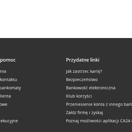
i pomoc
Przydatne linki
inia
Jak zastrzec kartę?
 kontaktu
Bezpieczeństwo
 bankomaty
Bankowość elektroniczna
lienta
Klub korzyści
sowe
Przeniesienie konta z innego ban
r
Załóż firmę i zyskaj
zekucyjne
Poznaj możliwości aplikacji CA24