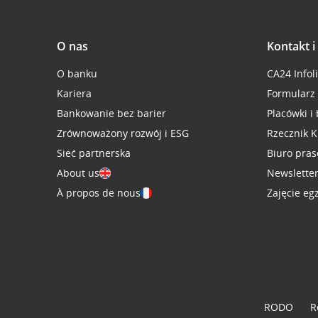
O nas
Kontakt 
O banku
CA24 Infol
Kariera
Formularz
Bankowanie bez barier
Placówki i
Zrównoważony rozwój i ESG
Rzecznik K
Sieć partnerska
Biuro pra
About us
Newslette
À propos de nous
Zajęcie eg
RODO
R