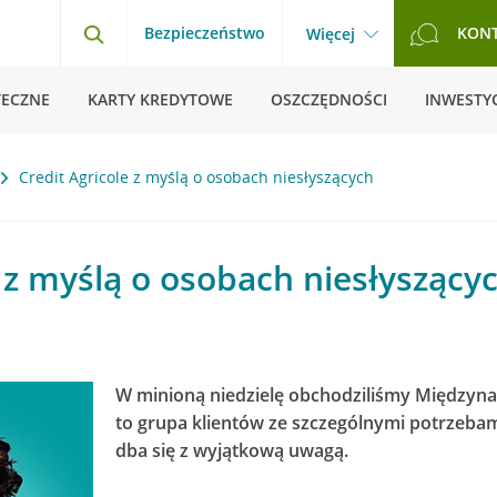
Bezpieczeństwo
KON
Więcej
TECZNE
KARTY KREDYTOWE
OSZCZĘDNOŚCI
INWESTYC
Credit Agricole z myślą o osobach niesłyszących
e z myślą o osobach niesłyszący
W minioną niedzielę obchodziliśmy Międzyn
to grupa klientów ze szczególnymi potrzebami
dba się z wyjątkową uwagą.