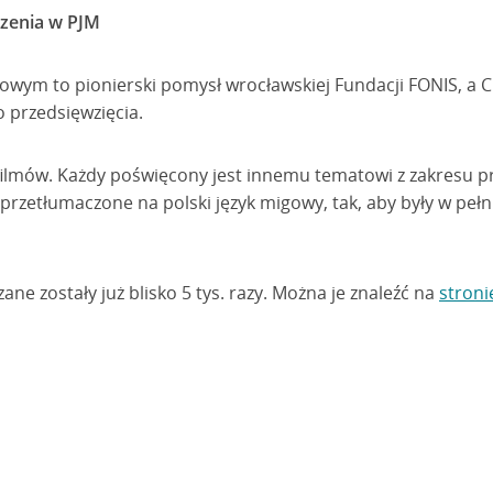
dzenia w PJM
owym to pionierski pomysł wrocławskiej Fundacji FONIS, a Cr
 przedsięwzięcia.
 filmów. Każdy poświęcony jest innemu tematowi z zakresu p
ły przetłumaczone na polski język migowy, tak, aby były w peł
zane zostały już blisko 5 tys. razy. Można je znaleźć na
stroni