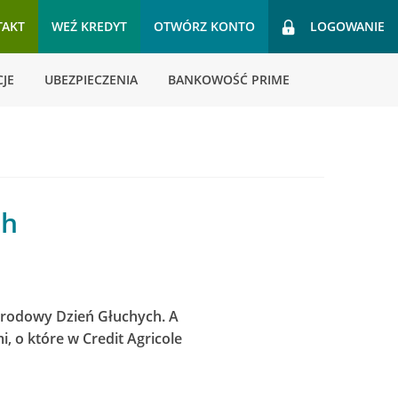
TAKT
WEŹ KREDYT
OTWÓRZ KONTO
LOGOWANIE
JE
UBEZPIECZENIA
BANKOWOŚĆ PRIME
ch
arodowy Dzień Głuchych. A
, o które w Credit Agricole