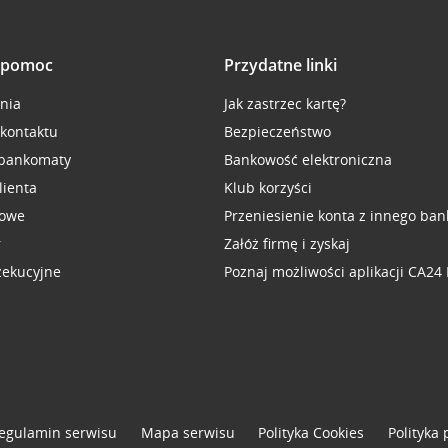
i pomoc
Przydatne linki
inia
Jak zastrzec kartę?
 kontaktu
Bezpieczeństwo
 bankomaty
Bankowość elektroniczna
lienta
Klub korzyści
sowe
Przeniesienie konta z innego ban
r
Załóż firmę i zyskaj
zekucyjne
Poznaj możliwości aplikacji CA24
egulamin serwisu
Mapa serwisu
Polityka
Cookies
Polityka