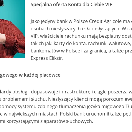
Specjalna oferta Konta dla Ciebie VIP
Jako jedyny bank w Polsce Credit Agricole ma
osobach niesłyszących i słabosłyszących. W 
VIP, właściciele rachunku mają bezpłatny dost
takich jak: karty do konta, rachunki walutowe,
bankomatów w Polsce i za granicą, a także p
Express Eliksir.
igowego w każdej placówce
dardy obsługi, dopasowuje infrastrukturę i ciągle poszerza
 problemami słuchu. Niesłyszący klienci mogą porozumiewa
 pomocy systemu zdalnego tłumaczenia języka migowego T
e w największych miastach Polski bank uruchomił także pętle
mi korzystającymi z aparatów słuchowych.