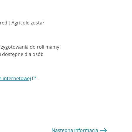
edit Agricole został
rzygotowania do roli mamy i
ni dostępne dla osób
e internetowej
.
Następna
informacja