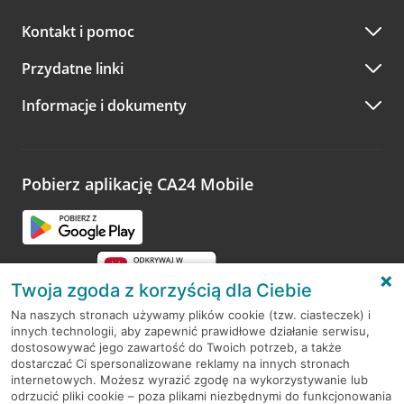
Kontakt i pomoc
Przydatne linki
Informacje i dokumenty
Pobierz aplikację CA24 Mobile
Twoja zgoda z korzyścią dla Ciebie
Na naszych stronach używamy plików cookie (tzw. ciasteczek) i
innych technologii, aby zapewnić prawidłowe działanie serwisu,
RODO
dostosowywać jego zawartość do Twoich potrzeb, a także
dostarczać Ci spersonalizowane reklamy na innych stronach
Regulamin serwisu
internetowych. Możesz wyrazić zgodę na wykorzystywanie lub
odrzucić pliki cookie – poza plikami niezbędnymi do funkcjonowania