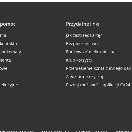
i pomoc
Przydatne linki
inia
Jak zastrzec kartę?
 kontaktu
Bezpieczeństwo
 bankomaty
Bankowość elektroniczna
lienta
Klub korzyści
sowe
Przeniesienie konta z innego ban
r
Załóż firmę i zyskaj
zekucyjne
Poznaj możliwości aplikacji CA24