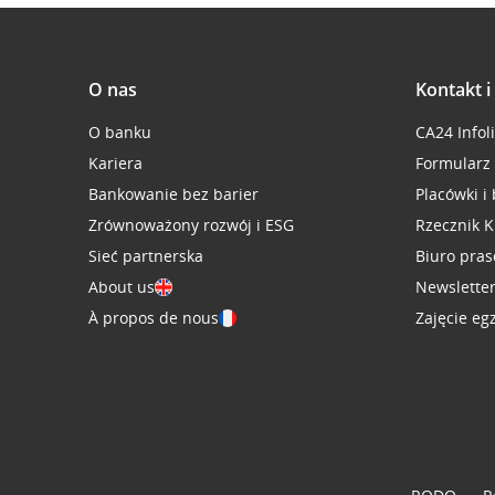
O nas
Kontakt 
O banku
CA24 Infol
Kariera
Formularz
Bankowanie bez barier
Placówki i
Zrównoważony rozwój i ESG
Rzecznik K
Sieć partnerska
Biuro pra
About us
Newslette
À propos de nous
Zajęcie eg