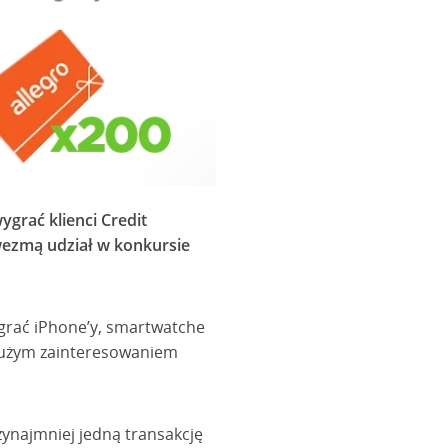
grać klienci Credit
 wezmą udział w konkursie
grać iPhone’y, smartwatche
ę dużym zainteresowaniem
zynajmniej jedną transakcję