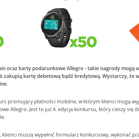
n oraz karty podarunkowe Allegro - takie nagrody mogą wy
lub zakupią kartę debetową bądź kredytową. Wystarczy, że
lne.
rs promujący płatności mobilne, w którym klienci mogą wy
e Allegro. Jest to już 4. edycja konkursu, który cieszy si
le.
e, klienci muszą wypełnić formularz konkursowy, wykonać pr