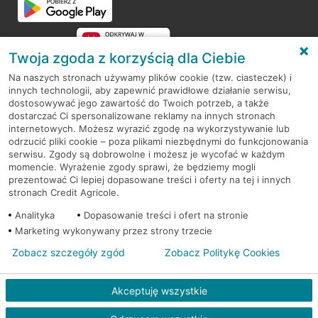
Twoja zgoda z korzyścią dla Ciebie
Na naszych stronach używamy plików cookie (tzw. ciasteczek) i
innych technologii, aby zapewnić prawidłowe działanie serwisu,
RODO
dostosowywać jego zawartość do Twoich potrzeb, a także
dostarczać Ci spersonalizowane reklamy na innych stronach
Regulamin serwisu
internetowych. Możesz wyrazić zgodę na wykorzystywanie lub
odrzucić pliki cookie – poza plikami niezbędnymi do funkcjonowania
Mapa serwisu
serwisu. Zgody są dobrowolne i możesz je wycofać w każdym
momencie. Wyrażenie zgody sprawi, że będziemy mogli
Polityka
Cookies
prezentować Ci lepiej dopasowane treści i oferty na tej i innych
stronach Credit Agricole.
Polityka prywatności
Analityka
Dopasowanie treści i ofert na stronie
Marketing wykonywany przez strony trzecie
Zobacz szczegóły zgód
Zobacz Politykę Cookies
© 2026 Credit Agricole Bank Polska S.A. Wszelkie prawa zastrzeżone
Akceptuję wszystkie
Skontak