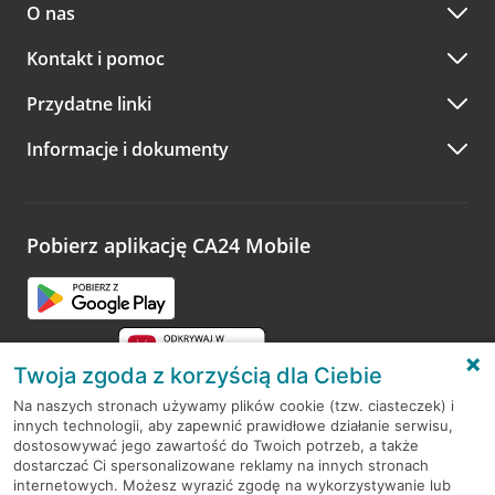
O nas
Kontakt i pomoc
Przydatne linki
Informacje i dokumenty
Pobierz aplikację CA24 Mobile
Twoja zgoda z korzyścią dla Ciebie
Na naszych stronach używamy plików cookie (tzw. ciasteczek) i
innych technologii, aby zapewnić prawidłowe działanie serwisu,
RODO
dostosowywać jego zawartość do Twoich potrzeb, a także
dostarczać Ci spersonalizowane reklamy na innych stronach
Regulamin serwisu
internetowych. Możesz wyrazić zgodę na wykorzystywanie lub