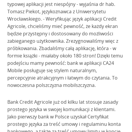
typowej aplikacji jest niespójny - wyjaśnia dr hab.
Tomasz Piekot, językoznawca z Uniwersytetu
Wrocławskiego. - Weryfikując język aplikacji Credit
Agricole, chcieliśmy mieć pewność, że każdy ekran
będzie przystępny i dostosowany do możliwości
zabieganego użytkownika. Zrezygnowaliśmy więc z
próbkowania. Zbadaliśmy całą aplikację, która - w
formie książki - miałaby około 180 stron! Dzięki temu
podejściu mamy pewność: bank w aplikacji CA24
Mobile posługuje się stylem naturalnym,
percepcyjnie atrakcyjnym i łatwym do czytania. To
nowoczesna polszczyzna mobilszczyzna.
Bank Credit Agricole już od kilku lat stosuje zasady
prostego języka w swojej komunikacji z klientami.
Jako pierwszy bank w Polsce uzyskał Certyfikat
prostego języka za treść umowy i regulaminu konta
bankowego, a także za treść umowy limitu w koncie.