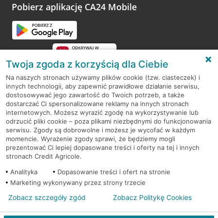
Pobierz aplikację CA24 Mobile
Twoja zgoda z korzyścią dla Ciebie
Na naszych stronach używamy plików cookie (tzw. ciasteczek) i
innych technologii, aby zapewnić prawidłowe działanie serwisu,
RODO
dostosowywać jego zawartość do Twoich potrzeb, a także
dostarczać Ci spersonalizowane reklamy na innych stronach
Regulamin serwisu
internetowych. Możesz wyrazić zgodę na wykorzystywanie lub
odrzucić pliki cookie – poza plikami niezbędnymi do funkcjonowania
Mapa serwisu
serwisu. Zgody są dobrowolne i możesz je wycofać w każdym
momencie. Wyrażenie zgody sprawi, że będziemy mogli
Polityka
Cookies
prezentować Ci lepiej dopasowane treści i oferty na tej i innych
stronach Credit Agricole.
Polityka prywatności
Analityka
Dopasowanie treści i ofert na stronie
Marketing wykonywany przez strony trzecie
Zobacz szczegóły zgód
Zobacz Politykę Cookies
© 2026 Credit Agricole Bank Polska S.A. Wszelkie prawa zastrzeżone