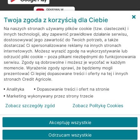
Twoja zgoda z korzyścią dla Ciebie
Na naszych stronach używamy plików cookie (tzw. ciasteczek) i
innych technologii, aby zapewnić prawidłowe działanie serwisu,
RODO
dostosowywać jego zawartość do Twoich potrzeb, a także
dostarczać Ci spersonalizowane reklamy na innych stronach
Regulamin serwisu
internetowych. Możesz wyrazić zgodę na wykorzystywanie lub
odrzucić pliki cookie – poza plikami niezbędnymi do funkcjonowania
Mapa serwisu
serwisu. Zgody są dobrowolne i możesz je wycofać w każdym
momencie. Wyrażenie zgody sprawi, że będziemy mogli
Polityka
Cookies
prezentować Ci lepiej dopasowane treści i oferty na tej i innych
stronach Credit Agricole.
Polityka prywatności
Analityka
Dopasowanie treści i ofert na stronie
Marketing wykonywany przez strony trzecie
Zobacz szczegóły zgód
Zobacz Politykę Cookies
© 2026 Credit Agricole Bank Polska S.A. Wszelkie prawa zastrzeżone
Akceptuję wszystkie
Skontak
Odrzucam wszystkie