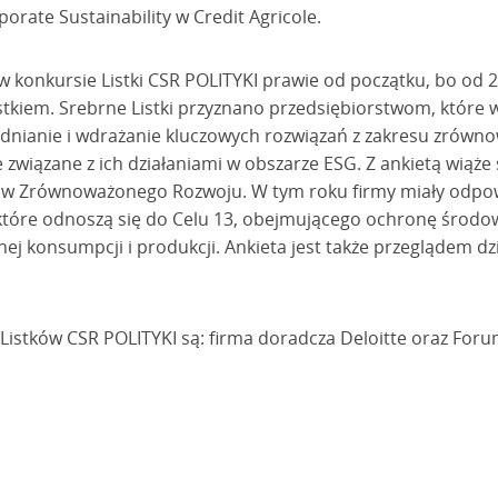
rate Sustainability w Credit Agricole.
 w konkursie Listki CSR POLITYKI prawie od początku, bo od 20
stkiem. Srebrne Listki przyznano przedsiębiorstwom, które 
lędnianie i wdrażanie kluczowych rozwiązań z zakresu zrówn
związane z ich działaniami w obszarze ESG. Z ankietą wiąże s
lów Zrównoważonego Rozwoju. W tym roku firmy miały odpow
które odnoszą się do Celu 13, obejmującego ochronę środow
nej konsumpcji i produkcji. Ankieta jest także przeglądem dz
istków CSR POLITYKI są: firma doradcza Deloitte oraz For