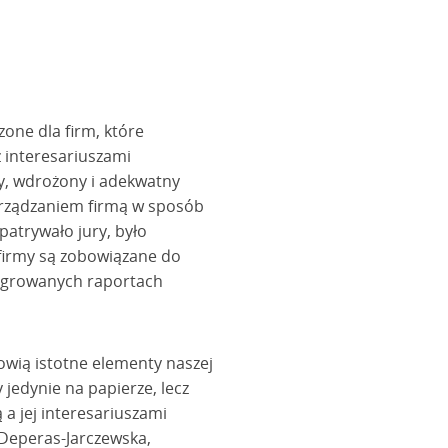
zone dla firm, które
 interesariuszami
y, wdrożony i adekwatny
 zarządzaniem firmą w sposób
atrywało jury, było
firmy są zobowiązane do
tegrowanych raportach
nowią istotne elementy naszej
 jedynie na papierze, lecz
 a jej interesariuszami
Deperas-Jarczewska,