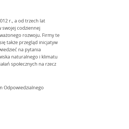
12 r., a od trzech lat
w swojej codziennej
oważonego rozwoju. Firmy te
ię także przegląd inicjatyw
iedzieć na pytania
iska naturalnego i klimatu
iałań społecznych na rzecz
um Odpowiedzialnego