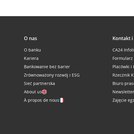
O nas
Kontakt 
O banku
CA24 Infol
Kariera
Formularz
Bankowanie bez barier
Placówki i
Zrównoważony rozwój i ESG
Rzecznik K
Sieć partnerska
Biuro pra
About us
Newslette
À propos de nous
Zajęcie eg