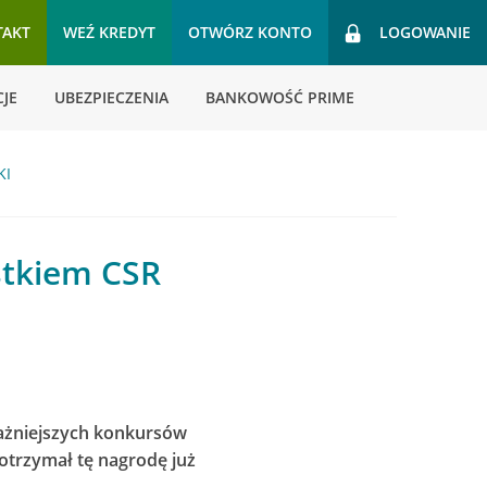
TAKT
WEŹ KREDYT
OTWÓRZ KONTO
LOGOWANIE
JE
UBEZPIECZENIA
BANKOWOŚĆ PRIME
KI
stkiem CSR
ażniejszych konkursów
trzymał tę nagrodę już