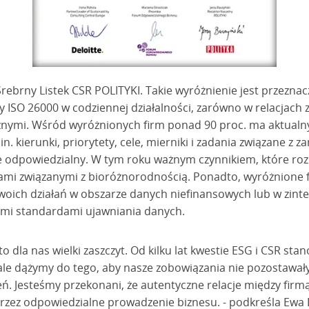
Srebrny Listek CSR POLITYKI. Takie wyróżnienie jest przeznac
 ISO 26000 w codziennej działalności, zarówno w relacjach z
znymi. Wśród wyróżnionych firm ponad 90 proc. ma aktualn
n. kierunki, priorytety, cele, mierniki i zadania związane z
e odpowiedzialny. W tym roku ważnym czynnikiem, które rozp
sami związanymi z bioróżnorodnością. Ponadto, wyróżnione 
woich działań w obszarze danych niefinansowych lub w zin
mi standardami ujawniania danych.
o dla nas wielki zaszczyt. Od kilku lat kwestie ESG i CSR sta
tale dążymy do tego, aby nasze zobowiązania nie pozostawały
ń. Jesteśmy przekonani, że autentyczne relacje między firmą
zez odpowiedzialne prowadzenie biznesu. - podkreśla Ewa 