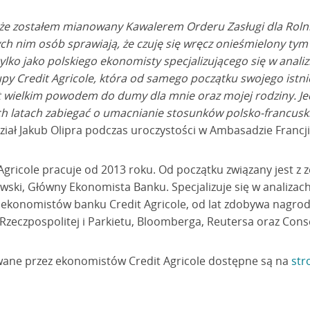
t, że zostałem mianowany Kawalerem Orderu Zasługi dla Rolni
ch nim osób sprawiają, że czuję się wręcz onieśmielony tym
ylko jako polskiego ekonomisty specjalizującego się w analiz
y Credit Agricole, która od samego początku swojego istnie
t wielkim powodem do dumy dla mnie oraz mojej rodziny. Jed
ch latach zabiegać o umacnianie stosunków polsko-francus
ział Jakub Olipra podczas uroczystości w Ambasadzie Francj
 Agricole pracuje od 2013 roku. Od początku związany jest 
owski, Główny Ekonomista Banku. Specjalizuje się w analiza
pół ekonomistów banku Credit Agricole, od lat zdobywa nagr
zeczpospolitej i Parkietu, Bloomberga, Reutersa oraz Con
wane przez ekonomistów Credit Agricole dostępne są na
str