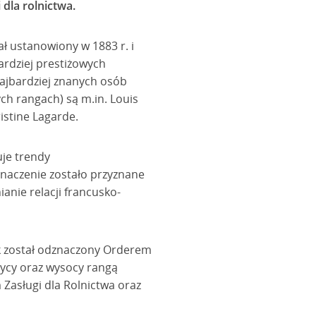
dla rolnictwa.
ał ustanowiony w 1883 r. i
bardziej prestiżowych
ajbardziej znanych osób
h rangach) są m.in. Louis
istine Lagarde.
uje trendy
znaczenie zostało przyznane
anie relacji francusko-
ak został odznaczony Orderem
tycy oraz wysocy rangą
Zasługi dla Rolnictwa oraz