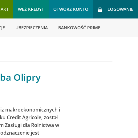
TAKT
WEŹ KREDYT
OTWÓRZ KONTO
LOGOWANIE
JE
UBEZPIECZENIA
BANKOWOŚĆ PRIME
uba Olipry
aliz makroekonomicznych i
 Credit Agricole, został
 Zasługi dla Rolnictwa w
 odznaczenie jest