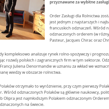
przyznawane za wybitne zasługi 
Order Zasługi dla Rolnictwa zost
jest jednym z najstarszych i naj
francuskich odznaczeń. Wśród n
odznaczonych orderem (w różnyc
Pasteur, Jacques Chirac oraz Chr
ady kompleksowo analizuje rynek rolno-spożywczy i prognoz
c rozwój polskich i zagranicznych firm w tym sektorze. Od
 Francji Juliena Denormandie w uznaniu za wkład we wzmacni
anę wiedzy w obszarze rolnictwa.
0 Polaków otrzymało to wyróżnienie, przy czym pierwszy Pol
3 r. Wśród odznaczonych Polaków są głównie naukowcy, poli
kub Olipra jest najmłodszym Polakiem odznaczonym Orderem 
dznaczonych na świecie.