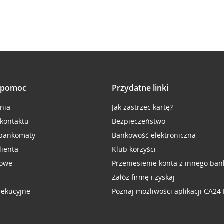
i pomoc
Przydatne linki
inia
Jak zastrzec kartę?
 kontaktu
Bezpieczeństwo
 bankomaty
Bankowość elektroniczna
lienta
Klub korzyści
sowe
Przeniesienie konta z innego ban
r
Załóż firmę i zyskaj
zekucyjne
Poznaj możliwości aplikacji CA24