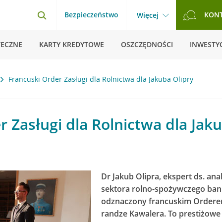
Bezpieczeństwo
KON
Więcej
TECZNE
KARTY KREDYTOWE
OSZCZĘDNOŚCI
INWESTYC
Francuski Order Zasługi dla Rolnictwa dla Jakuba Olipry
r Zasługi dla Rolnictwa dla Jak
Dr Jakub Olipra, ekspert ds. an
sektora rolno-spożywczego banku
odznaczony francuskim Orderem
randze Kawalera. To prestiżowe