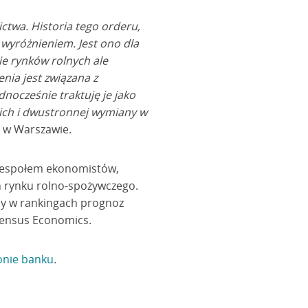
ctwa. Historia tego orderu,
 wyróżnieniem. Jest ono dla
ie rynków rolnych ale
nia jest związana z
nocześnie traktuję je jako
kich i dwustronnej wymiany w
i w Warszawie.
z zespołem ekonomistów,
ch rynku rolno-spożywczego.
ody w rankingach prognoz
sensus Economics.
onie banku
.