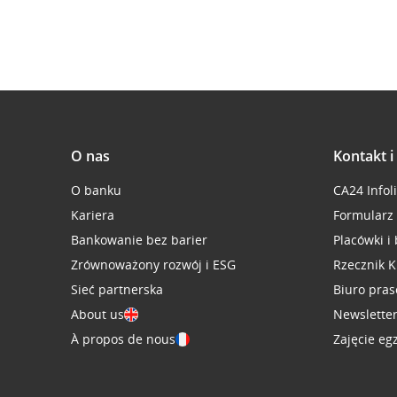
O nas
Kontakt 
O banku
CA24 Infol
Kariera
Formularz
Bankowanie bez barier
Placówki i
Zrównoważony rozwój i ESG
Rzecznik K
Sieć partnerska
Biuro pra
About us
Newslette
À propos de nous
Zajęcie eg