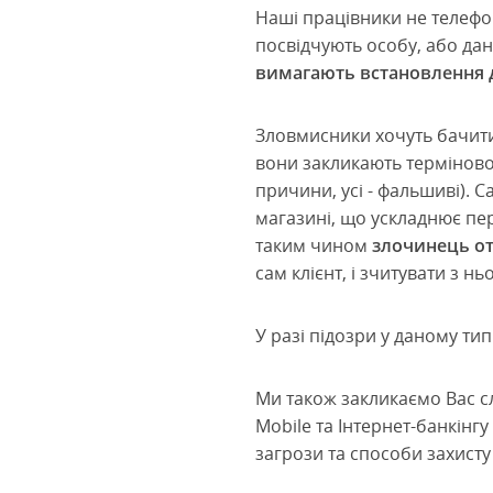
Наші працівники не телефон
посвідчують особу, або дані
вимагають встановлення 
Зловмисники хочуть бачити
вони закликають терміново
причини, усі - фальшиві). 
магазині, що ускладнює пе
таким чином
злочинець от
сам клієнт, і зчитувати з н
У разі підозри у даному тип
Ми також закликаємо Вас с
Mobile та Інтернет-банкінг
загрози та способи захисту 