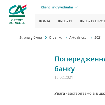
Klienci indywidualni
KONTA
KREDYTY
KREDYTY HIPO
Strona główna
O banku
Aktualności
2021
Попередження 
банку
16.02.2021
Увага
- застерігаємо від шах