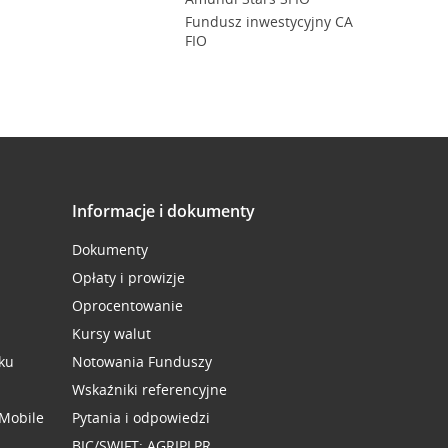
Fundusz inwestycyjny CA
FIO
Informacje i dokumenty
Dokumenty
Opłaty i prowizje
Oprocentowanie
Kursy walut
ku
Notowania Funduszy
Wskaźniki referencyjne
 Mobile
Pytania i odpowiedzi
BIC/SWIFT: AGRIPLPR