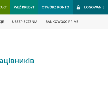
TAKT
WEŹ KREDYT
OTWÓRZ KONTO
LOGOWANIE
JE
UBEZPIECZENIA
BANKOWOŚĆ PRIME
ацівників