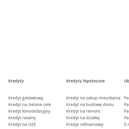
Kredyty
Kredyty hipoteczne
Ub
Kredyt gotówkowy
Kredyt na zakup mieszkania
Pa
Kredyt na zielone cele
Kredyt na budowę domu
Pa
Kredyt konsolidacyjny
Kredyt na remont
Pa
Kredyt ratalny
Kredyt na działkę
Pa
Kredyt na OZE
Kredyt refinansowy
Z 