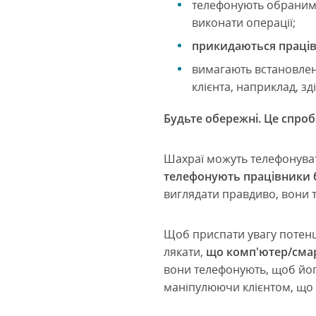
телефонують обраним 
виконати операції;
прикидаються праці
вимагають встановлен
клієнта, наприклад, з
Будьте обережні. Це спро
Шахраї можуть телефонуват
телефонують працівники 
виглядати правдиво, вони т
Щоб приспати увагу потенц
лякати,
що комп'ютер/смар
вони телефонують, щоб його
маніпулюючи клієнтом, що 