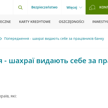
Bezpieczeństwo
KON
Więcej
TECZNE
KARTY KREDYTOWE
OSZCZĘDNOŚCI
INWESTYC
Попередження - шахраї видають себе за працівників банку
- шахраї видають себе за пр
раїв, які: