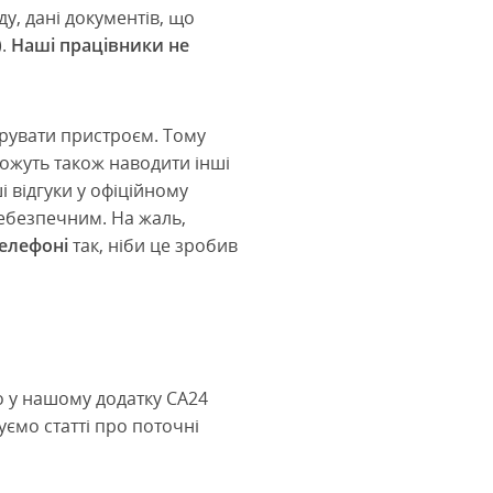
у, дані документів, що
).
Наші працівники не
ерувати пристроєм. Тому
ожуть також наводити інші
і відгуки у офіційному
ебезпечним. На жаль,
елефоні
так, ніби це зробив
о у нашому додатку CA24
куємо статті про поточні