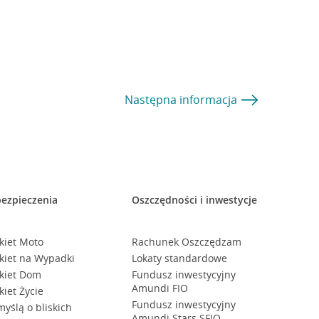
Następna
informacja
ezpieczenia
Oszczędności i inwestycje
kiet Moto
Rachunek Oszczędzam
kiet na Wypadki
Lokaty standardowe
kiet Dom
Fundusz inwestycyjny
Amundi FIO
kiet Życie
Fundusz inwestycyjny
myślą o bliskich
Amundi Stars SFIO