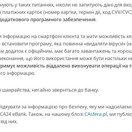
ують у таких питаннях, ніколи не запитують дані для вход
 платіжних карток (номер картки, термін дії, код CVV/CVC
додаткового програмного забезпечення
.
 інформацію на смартфоні клієнта та мати можливість к
 встановити програму, яка повинна «видаляти віруси» (м
Сам додаток є офіційним, має багато завантажень та хорош
реконання, що його використання може бути настільки н
римує можливість віддалено виконувати операції на т
ього інформацію.
і шахрайства, негайно зверніться до банку.
лідкувати за інформацією про безпеку, яку ми надсилаєм
у CA24 eBank. Також, на нашому блозі
CAsfera.pl
, ми публі
від них.