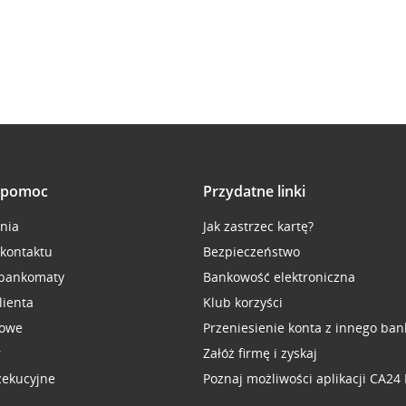
i pomoc
Przydatne linki
inia
Jak zastrzec kartę?
 kontaktu
Bezpieczeństwo
 bankomaty
Bankowość elektroniczna
lienta
Klub korzyści
sowe
Przeniesienie konta z innego ban
r
Załóż firmę i zyskaj
zekucyjne
Poznaj możliwości aplikacji CA24