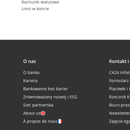
Rachunki walutowe
Limit w koncie
O nas
Kontakt 
O banku
CA24 Infol
Kariera
Formularz
Bankowanie bez barier
Placówki i
Zrównoważony rozwój i ESG
Rzecznik K
Sieć partnerska
Biuro pra
About us
Newslette
À propos de nous
Zajęcie eg