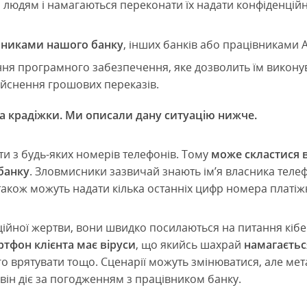
людям і намагаються переконати їх надати конфіденцій
вниками нашого банку
, інших банків або працівниками А
ня програмного забезпечення, яке дозволить їм виконув
дійснення грошових переказів.
ба крадіжки. Ми описали дану ситуацію нижче.
и з будь-яких номерів телефонів. Тому
може скластися 
банку
. Зловмисники зазвичай знають ім’я власника телеф
акож можуть надати кілька останніх цифр номера платіжн
ійної жертви, вони швидко посилаються на питання кіб
тфон клієнта має віруси
, що якийсь шахрай
намагаєтьс
 врятувати тощо. Сценарії можуть змінюватися, але мета
він діє за погодженням з працівником банку.