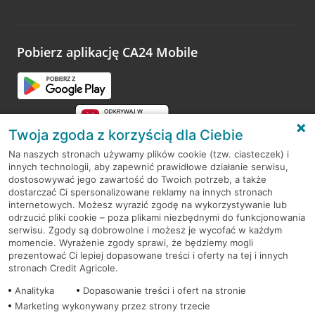
Pobierz aplikację CA24 Mobile
Twoja zgoda z korzyścią dla Ciebie
Na naszych stronach używamy plików cookie (tzw. ciasteczek) i
innych technologii, aby zapewnić prawidłowe działanie serwisu,
RODO
dostosowywać jego zawartość do Twoich potrzeb, a także
dostarczać Ci spersonalizowane reklamy na innych stronach
Regulamin serwisu
internetowych. Możesz wyrazić zgodę na wykorzystywanie lub
odrzucić pliki cookie – poza plikami niezbędnymi do funkcjonowania
Mapa serwisu
serwisu. Zgody są dobrowolne i możesz je wycofać w każdym
momencie. Wyrażenie zgody sprawi, że będziemy mogli
Polityka
Cookies
prezentować Ci lepiej dopasowane treści i oferty na tej i innych
stronach Credit Agricole.
Polityka prywatności
Analityka
Dopasowanie treści i ofert na stronie
Marketing wykonywany przez strony trzecie