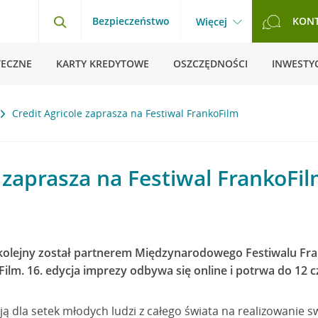
Bezpieczeństwo
KON
Więcej
TECZNE
KARTY KREDYTOWE
OSZCZĘDNOŚCI
INWESTYC
Credit Agricole zaprasza na Festiwal FrankoFilm
e zaprasza na Festiwal FrankoFi
z kolejny został partnerem Międzynarodowego Festiwalu F
m. 16. edycja imprezy odbywa się online i potrwa do 12 c
ją dla setek młodych ludzi z całego świata na realizowanie s