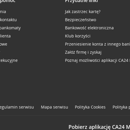
i pomoc
Przydatne linki
inia
Jak zastrzec kartę?
 kontaktu
Bezpieczeństwo
 bankomaty
Bankowość elektroniczna
lienta
Klub korzyści
sowe
Przeniesienie konta z innego ban
r
Załóż firmę i zyskaj
zekucyjne
Poznaj możliwości aplikacji CA24
egulamin serwisu
Mapa serwisu
Polityka
Cookies
Polityka
Pobierz aplikację CA24 