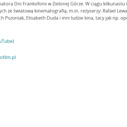
tora Dni Frankofonii w Zielonej Górze. W ciągu kilkunastu i
ych ze światową kinematografią, m.in. reżyserzy: Rafael Lew
h Pszoniak, Elisabeth Duda i inni ludzie kina, tacy jak np. 
uTube
)
ofilm.pl