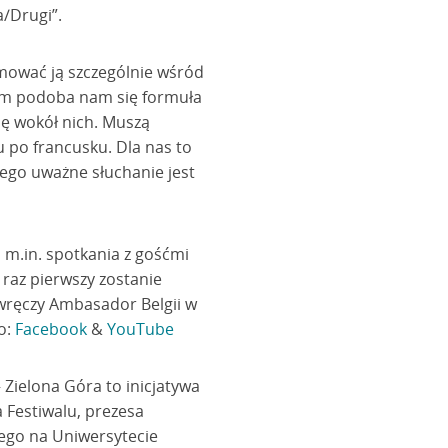
a/Drugi”.
omować ją szczególnie wśród
ilm podoba nam się formuła
ię wokół nich. Muszą
u po francusku. Dla nas to
ego uważne słuchanie jest
 m.in. spotkania z gośćmi
 raz pierwszy zostanie
 wręczy Ambasador Belgii w
o:
Facebook
&
YouTube
ielona Góra to inicjatywa
 Festiwalu, prezesa
iego na Uniwersytecie