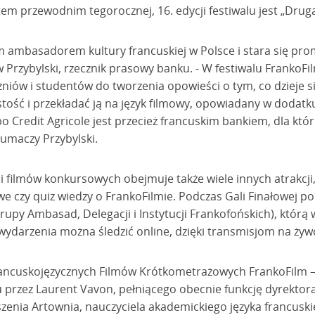
em przewodnim tegorocznej, 16. edycji festiwalu jest „Drug
ym ambasadorem kultury francuskiej w Polsce i stara się pr
 Przybylski, rzecznik prasowy banku. - W festiwalu FrankoF
niów i studentów do tworzenia opowieści o tym, co dzieje s
stość i przekładać ją na język filmowy, opowiadany w dodatk
Credit Agricole jest przecież francuskim bankiem, dla któr
łumaczy Przybylski.
i filmów konkursowych obejmuje także wiele innych atrakcji,
we czy quiz wiedzy o FrankoFilmie. Podczas Gali Finałowej po
upy Ambasad, Delegacji i Instytucji Frankofońskich), którą
e wydarzenia można śledzić online, dzięki transmisjom na żyw
ncuskojęzycznych Filmów Krótkometrażowych FrankoFilm – Z
przez Laurent Vavon, pełniącego obecnie funkcję dyrektora
zenia Artownia, nauczyciela akademickiego języka francusk