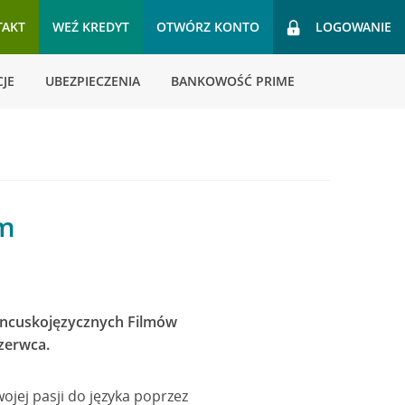
TAKT
WEŹ KREDYT
OTWÓRZ KONTO
LOGOWANIE
JE
UBEZPIECZENIA
BANKOWOŚĆ PRIME
lm
rancuskojęzycznych Filmów
zerwca.
wojej pasji do języka poprzez