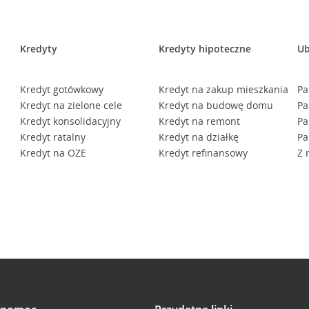
Kredyty
Kredyty hipoteczne
Ub
Kredyt gotówkowy
Kredyt na zakup mieszkania
Pa
Kredyt na zielone cele
Kredyt na budowę domu
Pa
Kredyt konsolidacyjny
Kredyt na remont
Pa
Kredyt ratalny
Kredyt na działkę
Pa
Kredyt na OZE
Kredyt refinansowy
Z 