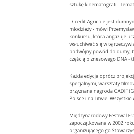
sztukę kinematografii. Temat
- Credit Agricole jest dumn
młodzieży - mówi Przemysław
konkursu, która angażuje ucz
wsłuchiwać się w tę rzeczywi
podwójny powód do dumy, bo 
częścią biznesowego DNA - t
Każda edycja oprócz projekcj
specjalnymi, warsztaty filmo
przyznana nagroda GADIF (Gr
Polsce i na Litwie. Wszystki
Międzynarodowy Festiwal Fra
zapoczątkowana w 2002 roku 
organizującego go Stowarzys