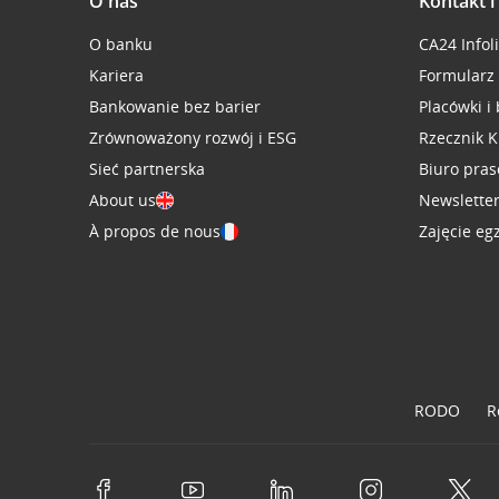
O nas
Kontakt 
O banku
CA24 Infol
Kariera
Formularz
Bankowanie bez barier
Placówki i
Zrównoważony rozwój i ESG
Rzecznik K
Sieć partnerska
Biuro pra
About us
Newslette
À propos de nous
Zajęcie eg
RODO
R