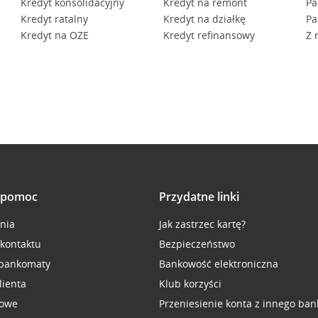
Kredyt konsolidacyjny
Kredyt na remont
Pa
Kredyt ratalny
Kredyt na działkę
Pa
Kredyt na OZE
Kredyt refinansowy
Z 
i pomoc
Przydatne linki
inia
Jak zastrzec kartę?
 kontaktu
Bezpieczeństwo
 bankomaty
Bankowość elektroniczna
lienta
Klub korzyści
sowe
Przeniesienie konta z innego ban