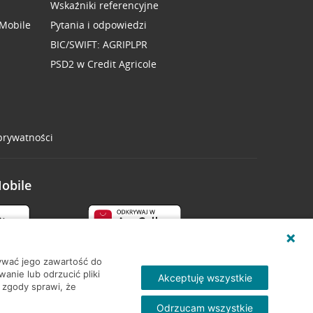
Wskaźniki referencyjne
 Mobile
Pytania i odpowiedzi
BIC/SWIFT: AGRIPLPR
PSD2 w Credit Agricole
 prywatności
Mobile
wywać jego zawartość do
nie lub odrzucić pliki
Akceptuję wszystkie
 zgody sprawi, że
Odrzucam wszystkie