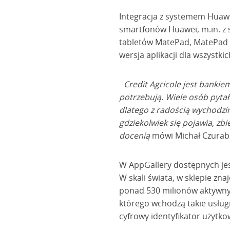
Integracja z systemem Huawe
smartfonów Huawei, m.in. z s
tabletów MatePad, MatePad P
wersja aplikacji dla wszyst
-
Credit Agricole jest bankie
potrzebują. Wiele osób pyta
dlatego z radością wychodzi
gdziekolwiek się pojawia, z
docenią
mówi Michał Czurabs
W AppGallery dostępnych jest 
W skali świata, w sklepie zna
ponad 530 milionów aktywnyc
którego wchodzą takie usług
cyfrowy identyfikator użytko