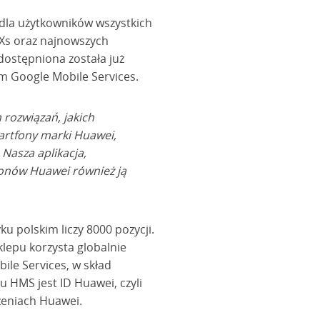
 dla użytkowników wszystkich
e Xs oraz najnowszych
ostępniona została już
m Google Mobile Services.
 rozwiązań, jakich
rtfony marki Huawei,
Nasza aplikacja,
fonów Huawei również ją
ku polskim liczy 8000 pozycji.
sklepu korzysta globalnie
le Services, w skład
 HMS jest ID Huawei, czyli
dzeniach Huawei.