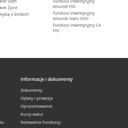
kiet Dom
Fundusz inwestycyjny
Amundi FIO
kiet Życie
Fundusz inwestycyjny
myślą o bliskich
Amundi Stars SFIO
Fundusz inwestycyjny CA
FIO
Informacje i dokumenty
Dokumenty
Opłaty i prowizje
Oprocentowanie
Kursy walut
ku
Notowania Funduszy