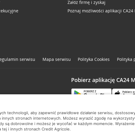
r
Załóż firmę i zyskaj
zekucyjne
Poznaj możliwości aplikacji CA24
egulamin serwisu
Mapa serwisu
Polityka
Cookies
Polityka
Pobierz aplikację CA24 
one
nych technologii, aby zapewnić prawidłowe działanie serwisu, dostoso
a innych stronach internetowych. Możesz wyrazić zgodę na wykorzystywa
ody są dobrowolne i możesz je wycofać w każdym momencie. Wyrażenie
tej i innych stronach Credit Agricole.