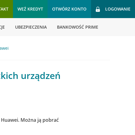
TAKT
WEŹ KREDYT
OTWÓRZ KONTO
LOGOWANIE
JE
UBEZPIECZENIA
BANKOWOŚĆ PRIME
uawei
tkich urządzeń
eń Huawei. Można ją pobrać