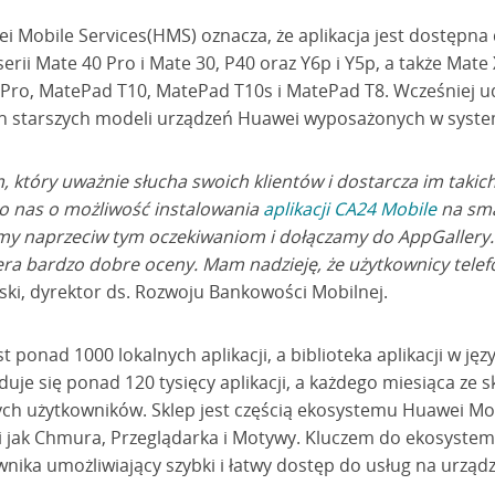
i Mobile Services(HMS) oznacza, że aplikacja jest dostępna
erii Mate 40 Pro i Mate 30, P40 oraz Y6p i Y5p, a także Mat
ro, MatePad T10, MatePad T10s i MatePad T8. Wcześniej ud
kich starszych modeli urządzeń Huawei wyposażonych w syste
m, który uważnie słucha swoich klientów i dostarcza im takich
ło nas o możliwość instalowania
aplikacji CA24 Mobile
na sma
my naprzeciw tym oczekiwaniom i dołączamy do AppGallery. 
biera bardzo dobre oceny. Mam nadzieję, że użytkownicy tele
ki, dyrektor ds. Rozwoju Bankowości Mobilnej.
ponad 1000 lokalnych aplikacji, a biblioteka aplikacji w języ
jduje się ponad 120 tysięcy aplikacji, a każdego miesiąca ze 
h użytkowników. Sklep jest częścią ekosystemu Huawei Mobi
i jak Chmura, Przeglądarka i Motywy. Kluczem do ekosystemu
wnika umożliwiający szybki i łatwy dostęp do usług na urzą