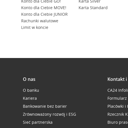
Konto dla Ciebie GO!
Karta Silver
Konto dla Ciebie MOVE!
Karta Standard
Konto dla Ciebie JUNIOR
Rachunki walutowe
Limit w koncie
O nas
Kontakt 
O banku
CA24 Infol
Kariera
Formularz
Bankowanie bez barier
Placówki i
Zrównoważony rozwój i ESG
Rzecznik K
Sieć partnerska
Biuro pra