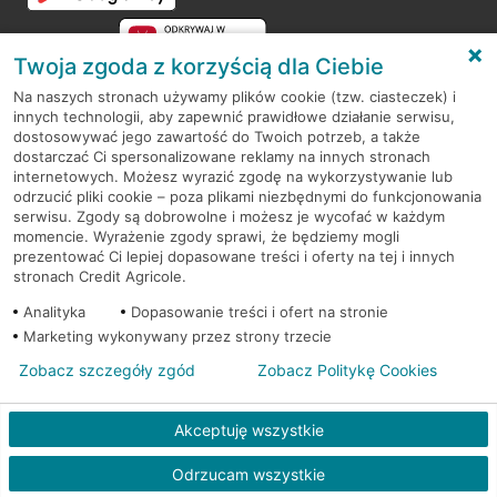
Twoja zgoda z korzyścią dla Ciebie
Na naszych stronach używamy plików cookie (tzw. ciasteczek) i
innych technologii, aby zapewnić prawidłowe działanie serwisu,
RODO
dostosowywać jego zawartość do Twoich potrzeb, a także
dostarczać Ci spersonalizowane reklamy na innych stronach
Regulamin serwisu
internetowych. Możesz wyrazić zgodę na wykorzystywanie lub
odrzucić pliki cookie – poza plikami niezbędnymi do funkcjonowania
Mapa serwisu
serwisu. Zgody są dobrowolne i możesz je wycofać w każdym
momencie. Wyrażenie zgody sprawi, że będziemy mogli
Polityka
Cookies
prezentować Ci lepiej dopasowane treści i oferty na tej i innych
stronach Credit Agricole.
Polityka prywatności
Analityka
Dopasowanie treści i ofert na stronie
Marketing wykonywany przez strony trzecie
Zobacz szczegóły zgód
Zobacz Politykę Cookies
© 2026 Credit Agricole Bank Polska S.A. Wszelkie prawa zastrzeżone
Akceptuję wszystkie
Skontak
Odrzucam wszystkie