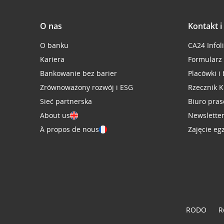
O nas
Kontakt 
O banku
CA24 Infol
Kariera
Formularz
Bankowanie bez barier
Placówki i
Zrównoważony rozwój i ESG
Rzecznik K
Sieć partnerska
Biuro pra
About us
Newslette
À propos de nous
Zajęcie eg
RODO
R