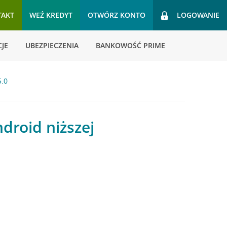
TAKT
WEŹ KREDYT
OTWÓRZ KONTO
LOGOWANIE
JE
UBEZPIECZENIA
BANKOWOŚĆ PRIME
5.0
droid niższej