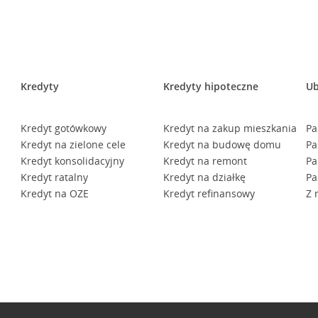
Kredyty
Kredyty hipoteczne
Ub
Kredyt gotówkowy
Kredyt na zakup mieszkania
Pa
Kredyt na zielone cele
Kredyt na budowę domu
Pa
Kredyt konsolidacyjny
Kredyt na remont
Pa
Kredyt ratalny
Kredyt na działkę
Pa
Kredyt na OZE
Kredyt refinansowy
Z 