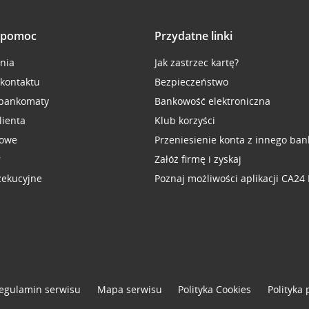
i pomoc
Przydatne linki
inia
Jak zastrzec kartę?
 kontaktu
Bezpieczeństwo
 bankomaty
Bankowość elektroniczna
lienta
Klub korzyści
sowe
Przeniesienie konta z innego ban
r
Załóż firmę i zyskaj
zekucyjne
Poznaj możliwości aplikacji CA24
egulamin serwisu
Mapa serwisu
Polityka
Cookies
Polityka