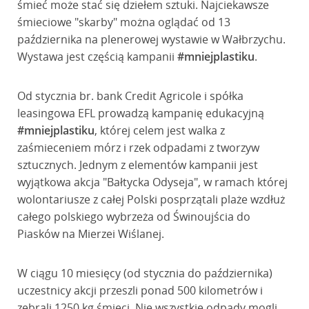
śmieć może stać się dziełem sztuki. Najciekawsze
śmieciowe "skarby" można oglądać od 13
października na plenerowej wystawie w Wałbrzychu.
Wystawa jest częścią kampanii
#mniejplastiku
.
Od stycznia br. bank Credit Agricole i spółka
leasingowa EFL prowadzą kampanię edukacyjną
#mniejplastiku
, której celem jest walka z
zaśmieceniem mórz i rzek odpadami z tworzyw
sztucznych. Jednym z elementów kampanii jest
wyjątkowa akcja "Bałtycka Odyseja", w ramach której
wolontariusze z całej Polski posprzątali plaże wzdłuż
całego polskiego wybrzeża od Świnoujścia do
Piasków na Mierzei Wiślanej.
W ciągu 10 miesięcy (od stycznia do października)
uczestnicy akcji przeszli ponad 500 kilometrów i
zebrali 1250 kg śmieci. Nie wszystkie odpady mogli