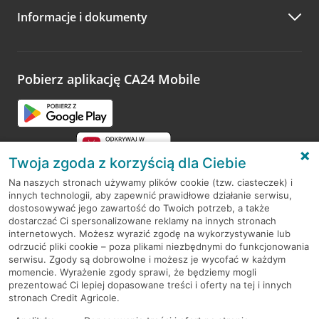
Informacje i dokumenty
Pobierz aplikację CA24 Mobile
Twoja zgoda z korzyścią dla Ciebie
Na naszych stronach używamy plików cookie (tzw. ciasteczek) i
innych technologii, aby zapewnić prawidłowe działanie serwisu,
RODO
dostosowywać jego zawartość do Twoich potrzeb, a także
dostarczać Ci spersonalizowane reklamy na innych stronach
Regulamin serwisu
internetowych. Możesz wyrazić zgodę na wykorzystywanie lub
odrzucić pliki cookie – poza plikami niezbędnymi do funkcjonowania
Mapa serwisu
serwisu. Zgody są dobrowolne i możesz je wycofać w każdym
momencie. Wyrażenie zgody sprawi, że będziemy mogli
Polityka
Cookies
prezentować Ci lepiej dopasowane treści i oferty na tej i innych
stronach Credit Agricole.
Polityka prywatności