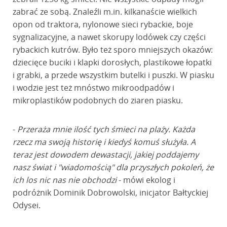
zabrać ze sobą. Znaleźli m.in. kilkanaście wielkich
opon od traktora, nylonowe sieci rybackie, boje
sygnalizacyjne, a nawet skorupy lodówek czy części
rybackich kutrów. Było też sporo mniejszych okazów:
dziecięce buciki i klapki dorosłych, plastikowe łopatki
i grabki, a przede wszystkim butelki i puszki. W piasku
i wodzie jest też mnóstwo mikroodpadów i
mikroplastików podobnych do ziaren piasku.
-
Przeraża mnie ilość tych śmieci na plaży. Każda
rzecz ma swoją historię i kiedyś komuś służyła. A
teraz jest dowodem dewastacji, jakiej poddajemy
nasz świat i "wiadomością" dla przyszłych pokoleń, że
ich los nic nas nie obchodzi
- mówi ekolog i
podróżnik Dominik Dobrowolski, inicjator Bałtyckiej
Odysei.