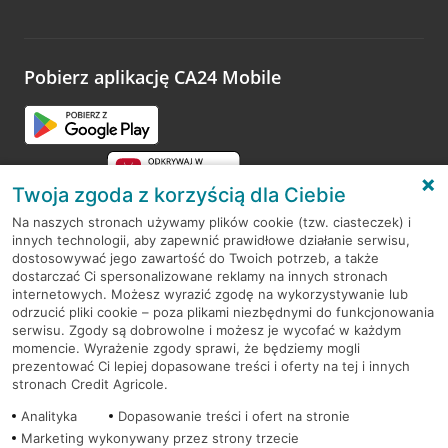
Pobierz aplikację CA24 Mobile
Twoja zgoda z korzyścią dla Ciebie
Na naszych stronach używamy plików cookie (tzw. ciasteczek) i
innych technologii, aby zapewnić prawidłowe działanie serwisu,
RODO
dostosowywać jego zawartość do Twoich potrzeb, a także
dostarczać Ci spersonalizowane reklamy na innych stronach
Regulamin serwisu
internetowych. Możesz wyrazić zgodę na wykorzystywanie lub
odrzucić pliki cookie – poza plikami niezbędnymi do funkcjonowania
Mapa serwisu
serwisu. Zgody są dobrowolne i możesz je wycofać w każdym
momencie. Wyrażenie zgody sprawi, że będziemy mogli
Polityka
Cookies
prezentować Ci lepiej dopasowane treści i oferty na tej i innych
stronach Credit Agricole.
Polityka prywatności
Analityka
Dopasowanie treści i ofert na stronie
Marketing wykonywany przez strony trzecie