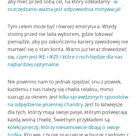
aby mieć przed sobą cel, na który odkładamy -
w
oszczędzaniu ważna jest odpowiednia motywacja
!
Tym celem może być również emerytura. Wtedy
stoimy przed nie lada wyborem, gdzie lokować
pieniądze, aby po zakończeniu kariery zawodowej nie
martwić się o stan konta. Warto już teraz dowiedzieć
się,
czym jest IKE i IKZE i które z nich będzie dla nas
najbardziej optymalne
.
Nie powinno nam to jednak spędzać snu z powiek,
każdemu z nas należy się chwila relaksu, mimo
szarugi za oknem. Jest
kilka sprawdzonych sposobów
na odpędzenie jesiennej chandry
. Jest to łatwiejsze
dla tych, którzy mają swoje pasje, którym poświęcają
każdą wolną chwilę. Świetnym przykładem są
kolekcjonerzy, którzy niesamowicie dbają o swoje
trofea
. Kto wie, czy nie pracujecie w biurze z jednym z