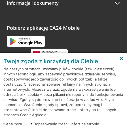
Informacje i dokumenty
Pobierz aplikację CA24 Mobile
Twoja zgoda z korzyścią dla Ciebie
Na naszych stronach używamy plików cookie (tzw. ciasteczek) i
innych technologii, aby zapewnić prawidłowe działanie serwisu,
RODO
dostosowywać jego zawartość do Twoich potrzeb, a także
dostarczać Ci spersonalizowane reklamy na innych stronach
Regulamin serwisu
internetowych. Możesz wyrazić zgodę na wykorzystywanie lub
odrzucić pliki cookie – poza plikami niezbędnymi do funkcjonowania
Mapa serwisu
serwisu. Zgody są dobrowolne i możesz je wycofać w każdym
momencie. Wyrażenie zgody sprawi, że będziemy mogli
Polityka
Cookies
prezentować Ci lepiej dopasowane treści i oferty na tej i innych
stronach Credit Agricole.
Polityka prywatności
Analityka
Dopasowanie treści i ofert na stronie