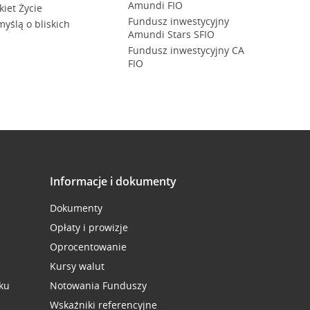
Amundi FIO
kiet Życie
Fundusz inwestycyjny
myślą o bliskich
Amundi Stars SFIO
Fundusz inwestycyjny CA
FIO
Informacje i dokumenty
Dokumenty
Opłaty i prowizje
Oprocentowanie
Kursy walut
ku
Notowania Funduszy
Wskaźniki referencyjne