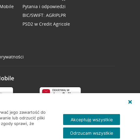
 Mobile
Pytania i odpowiedzi
BIC/SWIFT: AGRIPLPR
PSD2 w Credit Agricole
 prywatności
Mobile
wywać jego zawartość do
nie lub odrzucić pliki
Akceptuję wszystkie
 zgody sprawi, że
Odrzucam wszystkie