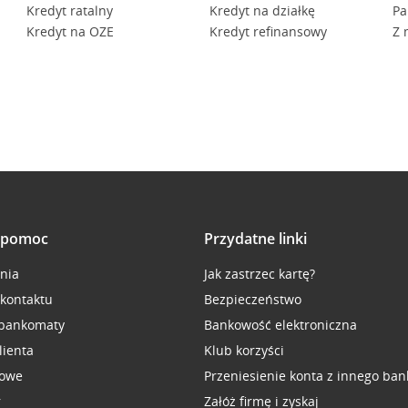
Kredyt ratalny
Kredyt na działkę
Pa
Kredyt na OZE
Kredyt refinansowy
Z 
i pomoc
Przydatne linki
inia
Jak zastrzec kartę?
 kontaktu
Bezpieczeństwo
 bankomaty
Bankowość elektroniczna
lienta
Klub korzyści
sowe
Przeniesienie konta z innego ban
r
Załóż firmę i zyskaj