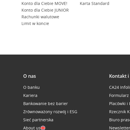
Konto dla Ciebie MOVE!
Karta Standard
Konto dla Ciebie JUNIOR
Rachunki walutowe
Limit w koncie
O nas
Kontakt 
O banku
CA24 Infol
Kariera
Formularz
Bankowanie bez barier
Placówki i
Zrównoważony rozwój i ESG
Rzecznik K
Sieć partnerska
Biuro pra
About us
Newslette