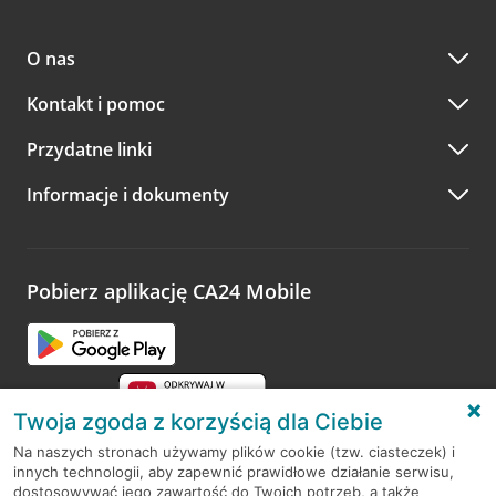
O nas
Kontakt i pomoc
Przydatne linki
Informacje i dokumenty
Pobierz aplikację CA24 Mobile
Twoja zgoda z korzyścią dla Ciebie
Na naszych stronach używamy plików cookie (tzw. ciasteczek) i
innych technologii, aby zapewnić prawidłowe działanie serwisu,
RODO
dostosowywać jego zawartość do Twoich potrzeb, a także