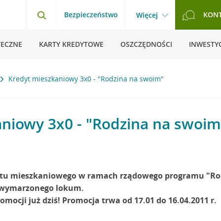
Bezpieczeństwo
KON
Więcej
TECZNE
KARTY KREDYTOWE
OSZCZĘDNOŚCI
INWESTYC
Kredyt mieszkaniowy 3x0 - "Rodzina na swoim"
niowy 3x0 - "Rodzina na swoim
dytu mieszkaniowego w ramach rządowego programu "Rod
go wymarzonego lokum.
romocji już dziś! Promocja trwa od 17.01 do 16.04.2011 r.