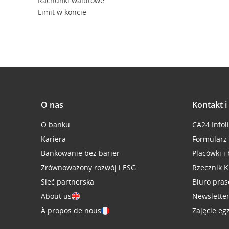
Rachunki walutowe
Limit w koncie
O nas
Kontakt 
O banku
CA24 Infol
Kariera
Formularz
Bankowanie bez barier
Placówki i
Zrównoważony rozwój i ESG
Rzecznik K
Sieć partnerska
Biuro pra
About us
Newslette
À propos de nous
Zajęcie eg