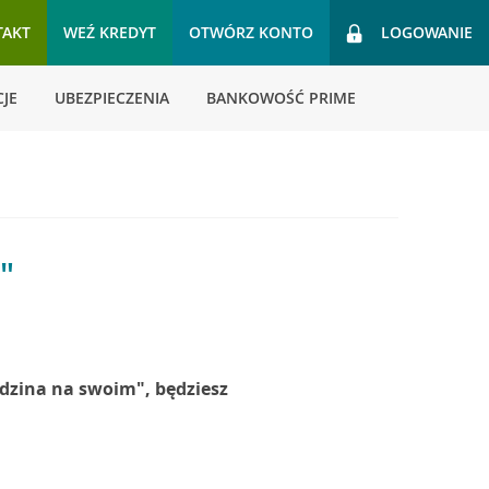
TAKT
WEŹ KREDYT
OTWÓRZ KONTO
LOGOWANIE
JE
UBEZPIECZENIA
BANKOWOŚĆ PRIME
"
zina na swoim", będziesz