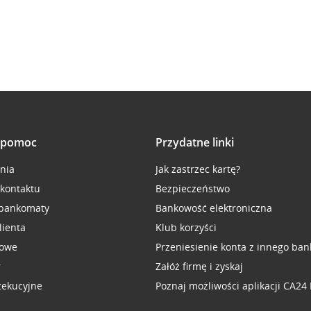
i pomoc
Przydatne linki
inia
Jak zastrzec kartę?
 kontaktu
Bezpieczeństwo
 bankomaty
Bankowość elektroniczna
lienta
Klub korzyści
sowe
Przeniesienie konta z innego ban
r
Załóż firmę i zyskaj
zekucyjne
Poznaj możliwości aplikacji CA24