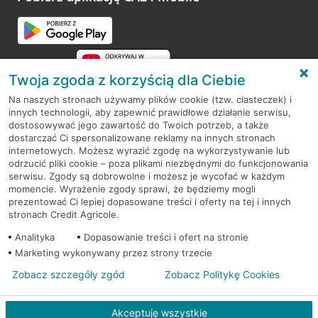
Twoja zgoda z korzyścią dla Ciebie
Na naszych stronach używamy plików cookie (tzw. ciasteczek) i
innych technologii, aby zapewnić prawidłowe działanie serwisu,
RODO
dostosowywać jego zawartość do Twoich potrzeb, a także
dostarczać Ci spersonalizowane reklamy na innych stronach
Regulamin serwisu
internetowych. Możesz wyrazić zgodę na wykorzystywanie lub
odrzucić pliki cookie – poza plikami niezbędnymi do funkcjonowania
Mapa serwisu
serwisu. Zgody są dobrowolne i możesz je wycofać w każdym
momencie. Wyrażenie zgody sprawi, że będziemy mogli
Polityka
Cookies
prezentować Ci lepiej dopasowane treści i oferty na tej i innych
stronach Credit Agricole.
Polityka prywatności
Analityka
Dopasowanie treści i ofert na stronie
Marketing wykonywany przez strony trzecie
Zobacz szczegóły zgód
Zobacz Politykę Cookies
© 2026 Credit Agricole Bank Polska S.A. Wszelkie prawa zastrzeżone
Akceptuję wszystkie