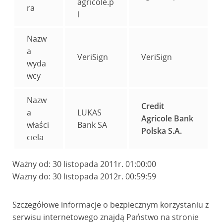
agricole.p
ra
l
Nazw
a
VeriSign
VeriSign
wyda
wcy
Nazw
Credit
a
LUKAS
Agricole Bank
właści
Bank SA
Polska S.A.
ciela
Ważny od: 30 listopada 2011r. 01:00:00
Ważny do: 30 listopada 2012r. 00:59:59
Szczegółowe informacje o bezpiecznym korzystaniu z
serwisu internetowego znajdą Państwo na stronie