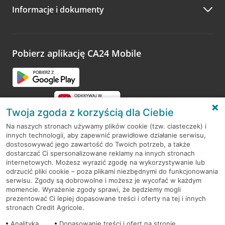
Informacje i dokumenty
Pobierz aplikację CA24 Mobile
Twoja zgoda z korzyścią dla Ciebie
Na naszych stronach używamy plików cookie (tzw. ciasteczek) i
innych technologii, aby zapewnić prawidłowe działanie serwisu,
RODO
dostosowywać jego zawartość do Twoich potrzeb, a także
dostarczać Ci spersonalizowane reklamy na innych stronach
Regulamin serwisu
internetowych. Możesz wyrazić zgodę na wykorzystywanie lub
odrzucić pliki cookie – poza plikami niezbędnymi do funkcjonowania
Mapa serwisu
serwisu. Zgody są dobrowolne i możesz je wycofać w każdym
momencie. Wyrażenie zgody sprawi, że będziemy mogli
Polityka
Cookies
prezentować Ci lepiej dopasowane treści i oferty na tej i innych
stronach Credit Agricole.
Polityka prywatności
Analityka
Dopasowanie treści i ofert na stronie