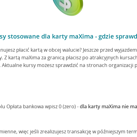
sy stosowane dla karty maXima - gdzie sprawd
lanujesz płacić kartą w obcej walucie? Jeszcze przed wyjazd
ty. Z kartą maXima za granicą płacisz po atrakcyjnych kursac
 Aktualne kursy możesz sprawdzić na stronach organizacji p
lu Opłata bankowa wpisz 0 (zero) -
dla karty maXima nie m
zmienne, więc jeśli zrealizujesz transakcję w późniejszym te