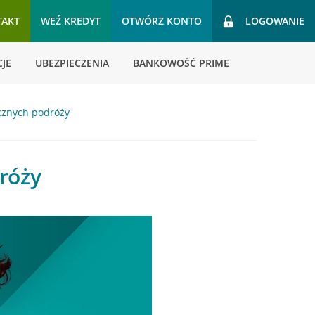
TAKT
WEŹ KREDYT
OTWÓRZ KONTO
LOGOWANIE
JE
UBEZPIECZENIA
BANKOWOŚĆ PRIME
cznych podróży
róży