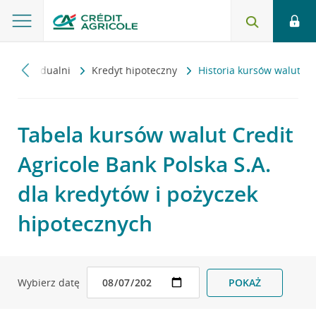
ci indywidualni
Kredyt hipoteczny
Historia kursów walut
Tabela kursów walut Credit
Agricole Bank Polska S.A.
dla kredytów i pożyczek
hipotecznych
POKAŻ
Wybierz datę
Tabela Z dnia 07-08-2026, godzina 08:46