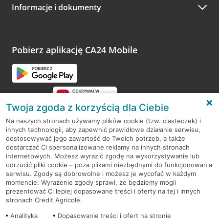
Informacje i dokumenty
Pobierz aplikację CA24 Mobile
Twoja zgoda z korzyścią dla Ciebie
Na naszych stronach używamy plików cookie (tzw. ciasteczek) i
innych technologii, aby zapewnić prawidłowe działanie serwisu,
RODO
dostosowywać jego zawartość do Twoich potrzeb, a także
dostarczać Ci spersonalizowane reklamy na innych stronach
Regulamin serwisu
internetowych. Możesz wyrazić zgodę na wykorzystywanie lub
odrzucić pliki cookie – poza plikami niezbędnymi do funkcjonowania
Mapa serwisu
serwisu. Zgody są dobrowolne i możesz je wycofać w każdym
momencie. Wyrażenie zgody sprawi, że będziemy mogli
Polityka
Cookies
prezentować Ci lepiej dopasowane treści i oferty na tej i innych
stronach Credit Agricole.
Polityka prywatności
Analityka
Dopasowanie treści i ofert na stronie