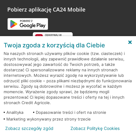
Pobierz aplikację CA24 Mobile
Twoja zgoda z korzyścią dla Ciebie
Na naszych stronach używamy plików cookie (tzw. ciasteczek) i
innych technologii, aby zapewnić prawidłowe działanie serwisu,
RODO
dostosowywać jego zawartość do Twoich potrzeb, a także
dostarczać Ci spersonalizowane reklamy na innych stronach
Regulamin serwisu
internetowych. Możesz wyrazić zgodę na wykorzystywanie lub
odrzucić pliki cookie – poza plikami niezbędnymi do funkcjonowania
Mapa serwisu
serwisu. Zgody są dobrowolne i możesz je wycofać w każdym
momencie. Wyrażenie zgody sprawi, że będziemy mogli
Polityka
Cookies
prezentować Ci lepiej dopasowane treści i oferty na tej i innych
stronach Credit Agricole.
Polityka prywatności
Analityka
Dopasowanie treści i ofert na stronie
Marketing wykonywany przez strony trzecie
Zobacz szczegóły zgód
Zobacz Politykę Cookies
© 2026 Credit Agricole Bank Polska S.A. Wszelkie prawa zastrzeżone