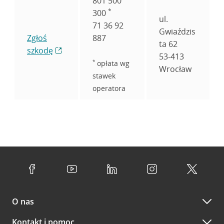
801 500
*
300
ul.
71 36 92
Gwiaździs
Zgłoś
887
ta 62
szkodę
53-413
*
opłata wg
Wrocław
stawek
operatora
O nas
Kontakt i pomoc