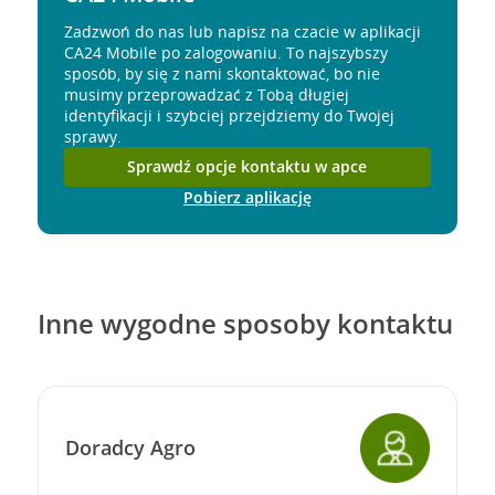
Zadzwoń do nas lub napisz na czacie w aplikacji
CA24 Mobile po zalogowaniu. To najszybszy
sposób, by się z nami skontaktować, bo nie
musimy przeprowadzać z Tobą długiej
identyfikacji i szybciej przejdziemy do Twojej
sprawy.
Sprawdź opcje kontaktu w apce
Pobierz aplikację
Inne wygodne sposoby kontaktu
Doradcy Agro