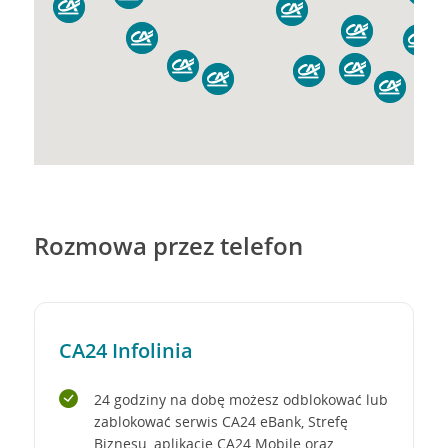
1
1
1
1
1
1
2
1
1
Rozmowa przez telefon
CA24 Infolinia
24 godziny na dobę możesz odblokować lub
zablokować serwis CA24 eBank, Strefę
Biznesu, aplikację CA24 Mobile oraz