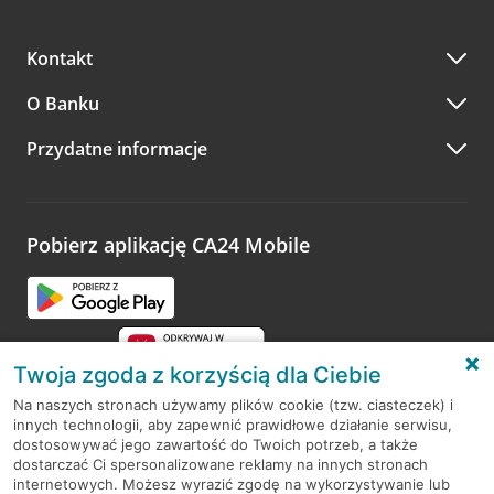
Kontakt
O Banku
Przydatne informacje
Pobierz aplikację CA24 Mobile
Twoja zgoda z korzyścią dla Ciebie
Na naszych stronach używamy plików cookie (tzw. ciasteczek) i
innych technologii, aby zapewnić prawidłowe działanie serwisu,
RODO
dostosowywać jego zawartość do Twoich potrzeb, a także
dostarczać Ci spersonalizowane reklamy na innych stronach
Regulamin serwisu
internetowych. Możesz wyrazić zgodę na wykorzystywanie lub