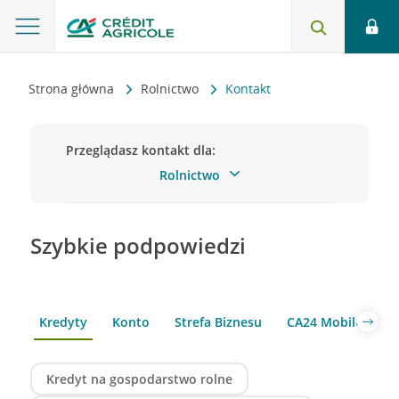
Strona główna
Rolnictwo
Kontakt
Przeglądasz kontakt dla:
Rolnictwo
Klient indywidualny
Małych i średnich firm
Przedsiębiorstwa
Szybkie podpowiedzi
Kredyty
Konto
Strefa Biznesu
CA24 Mobile
C
Kredyt na gospodarstwo rolne